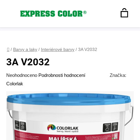
Přejít
na
Hledat
obsah
N
Registrace
+420 608 160 179
express-color@seznam.cz
Přihlášení
K
Domů
/
Barvy a laky
/
Interiérové barvy
/
3A V2032
3A V2032
Průměrné
Neohodnoceno
Podrobnosti hodnocení
Značka:
hodnocení
Colorlak
produktu
je
0,0
z
5
hvězdiček.