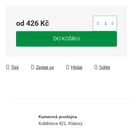
od
426 Kč
Měrná cena:
DO KOŠÍKU
Tisk
Zeptat se
Hlídat
Sdílet
Kamenná prodejna
Koldinova 421, Klatovy