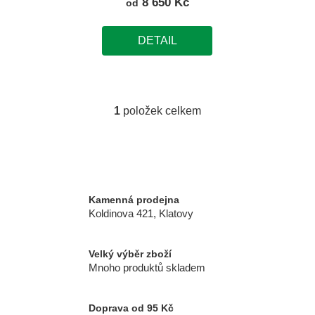
8 650 Kč
od
t
ů
DETAIL
1
položek celkem
O
v
l
á
d
a
Kamenná prodejna
c
Koldinova 421, Klatovy
í
p
r
Velký výběr zboží
Mnoho produktů skladem
v
k
y
Doprava od 95 Kč