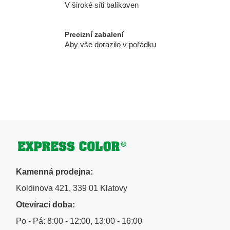
v
V široké síti balíkoven
ý
p
i
Precizní zabalení
Aby vše dorazilo v pořádku
s
u
Zápatí
Kamenná prodejna:
Koldinova 421, 339 01 Klatovy
Otevírací doba:
Po - Pá: 8:00 - 12:00, 13:00 - 16:00