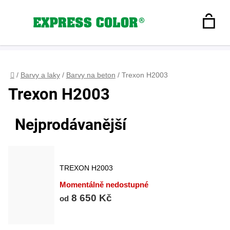
Přejít
na
Hledat
obsah
N
Registrace
+420 608 160 179
express-color@seznam.cz
Přihlášení
K
Domů
/
Barvy a laky
/
Barvy na beton
/
Trexon H2003
Trexon H2003
Nejprodávanější
TREXON H2003
Momentálně nedostupné
8 650 Kč
od