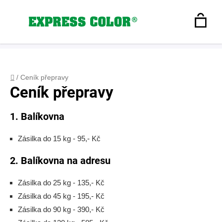
Přejít
na
Hledat
obsah
N
Registrace
+420 608 160 179
express-color@seznam.cz
Přihlášení
K
Domů
/
Ceník přepravy
Ceník přepravy
1. Balíkovna
Zásilka do 15 kg - 95,- Kč
2. Balíkovna na adresu
Zásilka do 25 kg - 135,- Kč
Zásilka do 45 kg - 195,- Kč
Zásilka do 90 kg - 390,- Kč