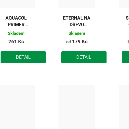
AQUACOL
ETERNAL NA
S
PRIMER
DŘEVO
V2070
ZÁKLADNÍ
Skladem
Skladem
261 Kč
179 Kč
od
DETAIL
DETAIL
(