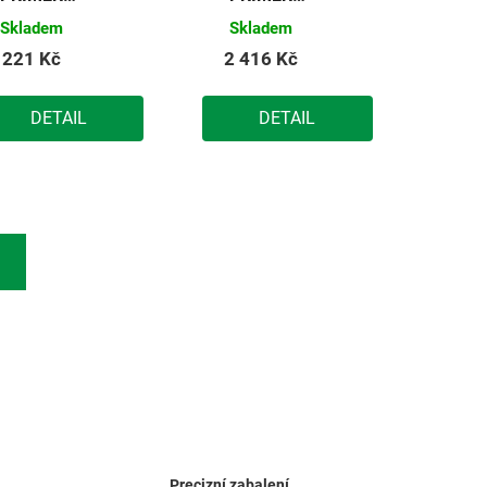
ALKYD
ALKYD
Skladem
Skladem
základní
základní
221 Kč
2 416 Kč
alkydová
alkydová
barva na
barva na
DETAIL
DETAIL
řevo 0,8kg
dřevo 10kg
Precizní zabalení