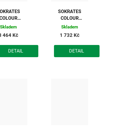
OKRATES
SOKRATES
COLOUR
COLOUR
SPORT
SPORT
Skladem
Skladem
základní
základní
3 464 Kč
1 732 Kč
barva na
barva na
dřevěné
dřevěné
DETAIL
DETAIL
podlahy
podlahy
(červená)
(červená)
10kg
5kg