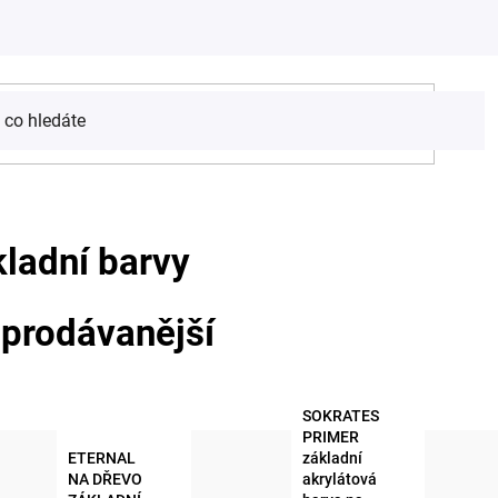
ladní barvy
prodávanější
SOKRATES
PRIMER
ETERNAL
základní
NA DŘEVO
akrylátová