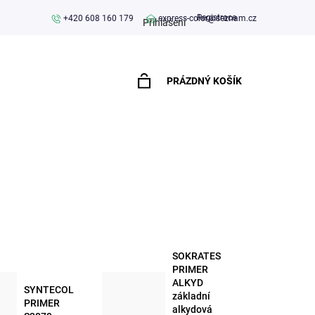
Registrace
+420 608 160 179
express-color@seznam.cz
Přihlášení
PRÁZDNÝ KOŠÍK
NÁKUPNÍ
KOŠÍK
SOKRATES
PRIMER
ALKYD
SYNTECOL
základní
PRIMER
alkydová