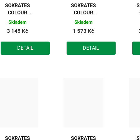
SOKRATES
SOKRATES
S
COLOUR
COLOUR
SPORT
SPORT
Skladem
Skladem
základní
základní
3 145 Kč
1 573 Kč
barva na
barva na
dřevěné
dřevěné
DETAIL
DETAIL
podlahy
podlahy
(modrá)
(modrá) 5kg
(
10kg
SOKRATES
SOKRATES
S