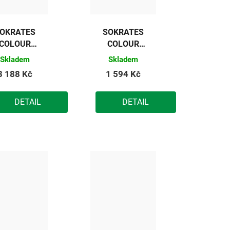
OKRATES
SOKRATES
COLOUR
COLOUR
SPORT
SPORT
Skladem
Skladem
základní
základní
3 188 Kč
1 594 Kč
barva na
barva na
dřevěné
dřevěné
DETAIL
DETAIL
podlahy
podlahy
bílá) 10kg
(bílá) 5kg