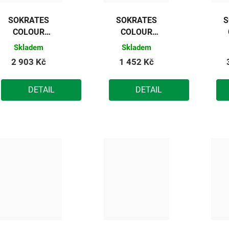
SOKRATES
SOKRATES
S
COLOUR
COLOUR
SPORT
SPORT
Skladem
Skladem
základní
základní
2 903 Kč
1 452 Kč
barva na
barva na
dřevěné
dřevěné
DETAIL
DETAIL
podlahy
podlahy
(černá) 10kg
(černá) 5kg