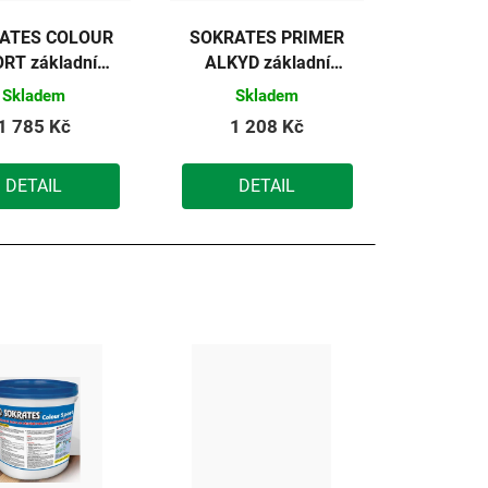
ATES COLOUR
SOKRATES PRIMER
RT základní
ALKYD základní
a na dřevěné
alkydová barva na
Skladem
Skladem
lahy (zelená
dřevo 5kg
1 785 Kč
1 208 Kč
mavá) 5kg
DETAIL
DETAIL