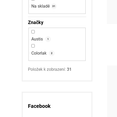
n
Na skladě
31
í
p
Značky
a
Austis
n
1
e
Colorlak
2
l
Položek k zobrazení:
31
Facebook