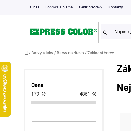
Přejít
O nás
Doprava a platba
Ceník přepravy
Kontakty
na
obsah
Domů
/
Barvy a laky
/
Barvy na dřevo
/
Základní barvy
P
K
Přeskočit
Zák
a
kategorie
o
t
e
s
Nej
Cena
g
t
o
179
Kč
4861
Kč
r
r
i
e
a
n