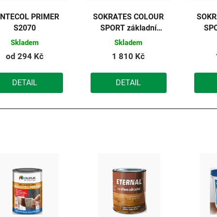
NTECOL PRIMER
SOKRATES COLOUR
SOKR
S2070
SPORT základní
SPO
barva na dřevěné
barv
Skladem
Skladem
podlahy (žlutá) 5kg
pod
od
294 Kč
1 810 Kč
t
DETAIL
DETAIL