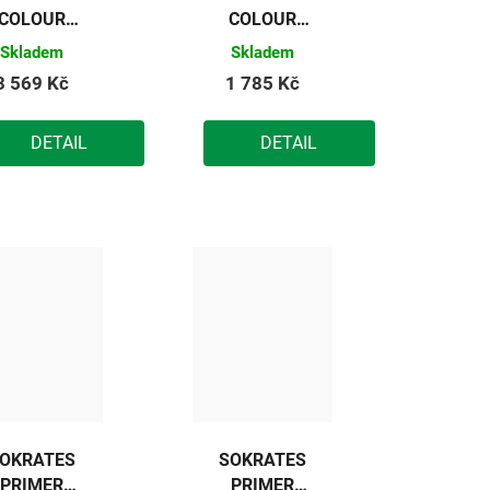
COLOUR
COLOUR
SPORT
SPORT
Skladem
Skladem
základní
základní
3 569 Kč
1 785 Kč
barva na
barva na
dřevěné
dřevěné
DETAIL
DETAIL
podlahy
podlahy
(zelená
(zelená
mavá) 10kg
tmavá) 5kg
OKRATES
SOKRATES
PRIMER
PRIMER