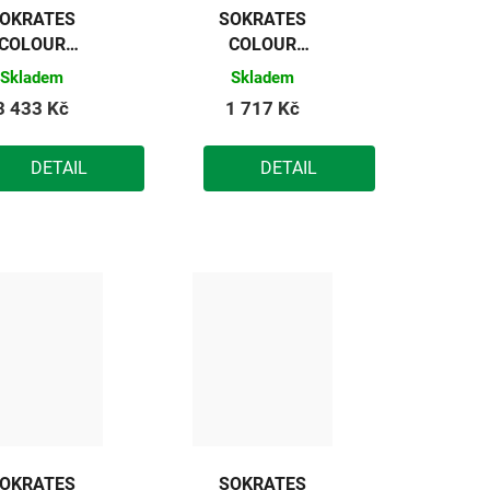
OKRATES
SOKRATES
COLOUR
COLOUR
SPORT
SPORT
Skladem
Skladem
základní
základní
3 433 Kč
1 717 Kč
barva na
barva na
dřevěné
dřevěné
DETAIL
DETAIL
podlahy
podlahy
oranžová)
(oranžová)
10kg
5kg
OKRATES
SOKRATES