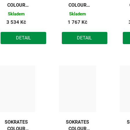
COLOUR
COLOUR
SPORT
SPORT
Skladem
Skladem
základní
základní
3 534 Kč
1 767 Kč
barva na
barva na
dřevěné
dřevěné
DETAIL
DETAIL
podlahy
podlahy
(zelená
(zelená
střední) 10kg
střední) 5kg
t
SOKRATES
SOKRATES
S
COLOUR
COLOUR