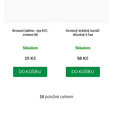
Brousicí plátno - typ 637,
Ocelový drátěný kartáč
zrnitost 80
dřevěný 5 řad
Skladem
Skladem
15 Kč
58 Kč
DO KOŠÍKU
DO KOŠÍKU
16
položek celkem
O
v
l