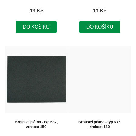
k
13 Kč
13 Kč
t
ů
DO KOŠÍKU
DO KOŠÍKU
Brousicí plátno - typ 637,
Brousicí plátno - typ 637,
zrnitost 150
zrnitost 180