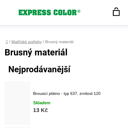
Přejít
na
Hledat
obsah
N
Registrace
+420 608 160 179
express-color@seznam.cz
Přihlášení
K
Domů
/
Malířské potřeby
/
Brusný materiál
Brusný materiál
Nejprodávanější
Brousicí plátno - typ 637, zrnitost 120
Skladem
13 Kč