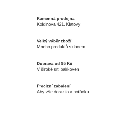
á
d
a
Kamenná prodejna
c
Koldinova 421, Klatovy
í
p
r
Velký výběr zboží
Mnoho produktů skladem
v
k
y
Doprava od 95 Kč
v
V široké síti balíkoven
ý
p
i
Precizní zabalení
Aby vše dorazilo v pořádku
s
u