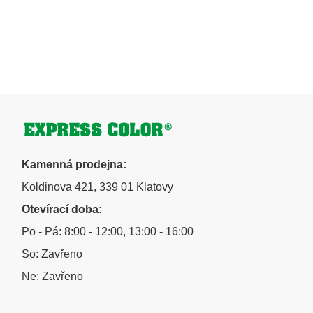
u
Zápatí
Kamenná prodejna:
Koldinova 421, 339 01 Klatovy
Otevírací doba:
Po - Pá: 8:00 - 12:00, 13:00 - 16:00
So: Zavřeno
Ne: Zavřeno