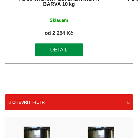
BARVA 10 kg
Skladem
od
2 254 Kč
DETAIL
OTEVŘÍT FILTR
V
ý