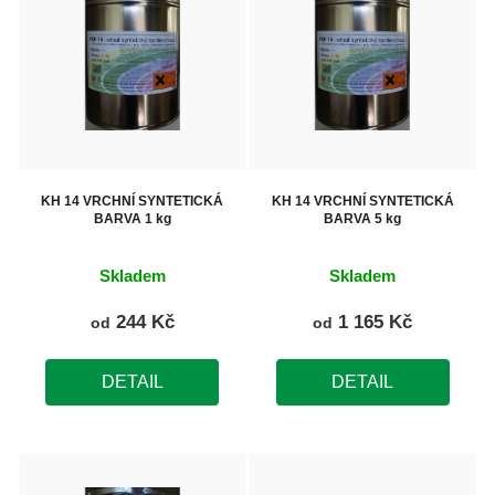
p
i
s
p
r
o
KH 14 VRCHNÍ SYNTETICKÁ
KH 14 VRCHNÍ SYNTETICKÁ
BARVA 1 kg
BARVA 5 kg
d
u
Skladem
Skladem
k
244 Kč
1 165 Kč
od
od
t
ů
DETAIL
DETAIL