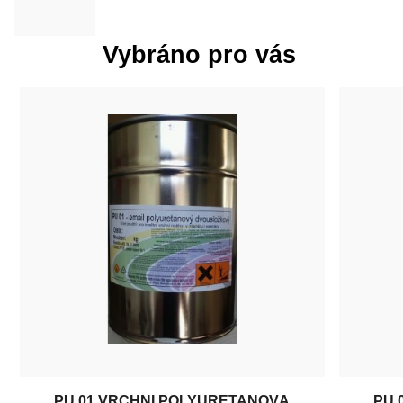
Vybráno pro vás
PU 01 VRCHNÍ POLYURETANOVÁ
PU 