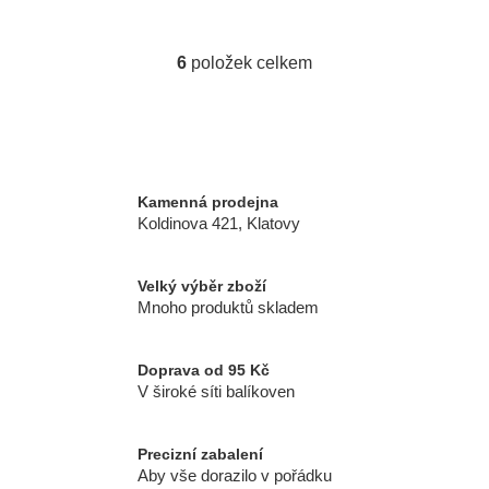
6
položek celkem
O
v
l
á
d
a
Kamenná prodejna
c
Koldinova 421, Klatovy
í
p
r
Velký výběr zboží
Mnoho produktů skladem
v
k
y
Doprava od 95 Kč
v
V široké síti balíkoven
ý
p
i
Precizní zabalení
Aby vše dorazilo v pořádku
s