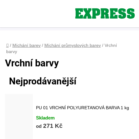
Přejít
na
obsah
Registrace
+420 608 160 179
express-color@seznam.cz
Přihlášení
Domů
/
Míchání barev
/
Míchání průmyslových barev
/
Vrchní
barvy
Vrchní barvy
Nejprodávanější
PU 01 VRCHNÍ POLYURETANOVÁ BARVA 1 kg
Skladem
271 Kč
od