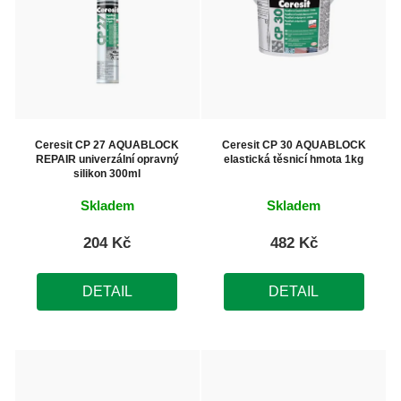
i
s
p
r
o
Ceresit CP 27 AQUABLOCK
Ceresit CP 30 AQUABLOCK
REPAIR univerzální opravný
elastická těsnicí hmota 1kg
d
silikon 300ml
u
Skladem
Skladem
k
204 Kč
482 Kč
t
ů
DETAIL
DETAIL