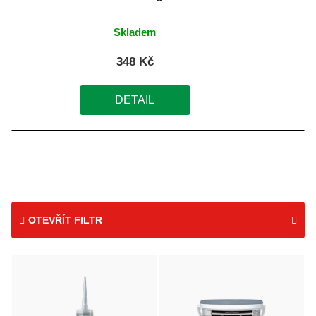
Skladem
348 Kč
DETAIL
OTEVŘÍT FILTR
V
ý
p