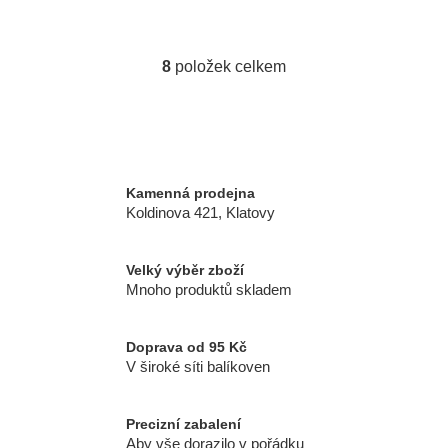
8
položek celkem
O
v
l
á
d
a
Kamenná prodejna
c
Koldinova 421, Klatovy
í
p
r
Velký výběr zboží
Mnoho produktů skladem
v
k
y
Doprava od 95 Kč
v
V široké síti balíkoven
ý
p
i
Precizní zabalení
Aby vše dorazilo v pořádku