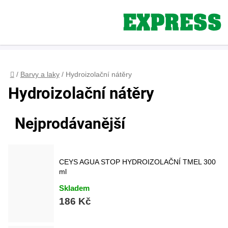
Přejít
na
obsah
Registrace
+420 608 160 179
express-color@seznam.cz
Přihlášení
Domů
/
Barvy a laky
/
Hydroizolační nátěry
Hydroizolační nátěry
Nejprodávanější
CEYS AGUA STOP HYDROIZOLAČNÍ TMEL 300
ml
Skladem
186 Kč