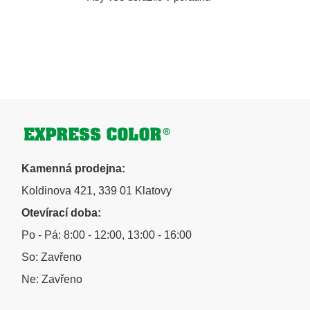
s
u
Zápatí
Kamenná prodejna:
Koldinova 421, 339 01 Klatovy
Otevírací doba:
Po - Pá: 8:00 - 12:00, 13:00 - 16:00
So: Zavřeno
Ne: Zavřeno