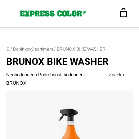
Přejít
na
Hledat
obsah
N
Registrace
+420 608 160 179
express-color@seznam.cz
Přihlášení
K
Domů
/
Doplňkový sortiment
/
BRUNOX BIKE WASHER
BRUNOX BIKE WASHER
Průměrné
Neohodnoceno
Podrobnosti hodnocení
Značka:
hodnocení
BRUNOX
produktu
je
0,0
z
5
hvězdiček.