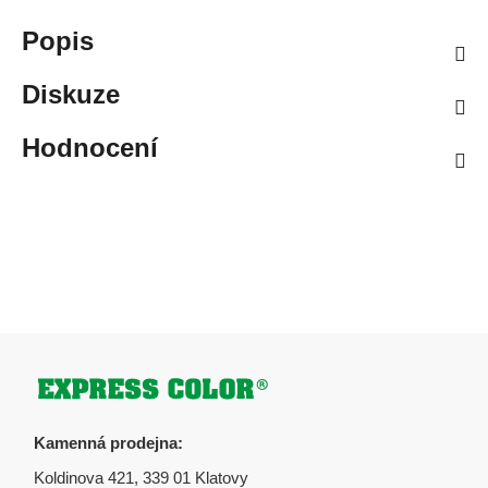
Popis
Diskuze
Hodnocení
Zápatí
Kamenná prodejna:
Koldinova 421, 339 01 Klatovy