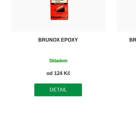
BRUNOX EPOXY
BR
Skladem
od
124 Kč
DETAIL