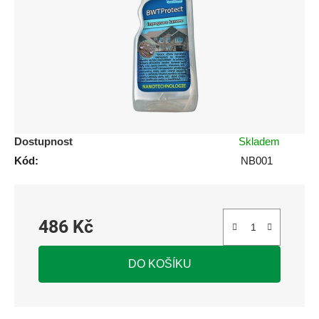
5
hvězdiček.
Dostupnost
Skladem
Kód:
NB001
486 Kč
Měrná cena:
DO KOŠÍKU