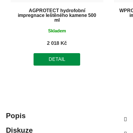
AGPROTECT hydrofobní
WPROT
impregnace leštěného kamene 500
i
ml
Skladem
2 018 Kč
DETAIL
Popis
Diskuze