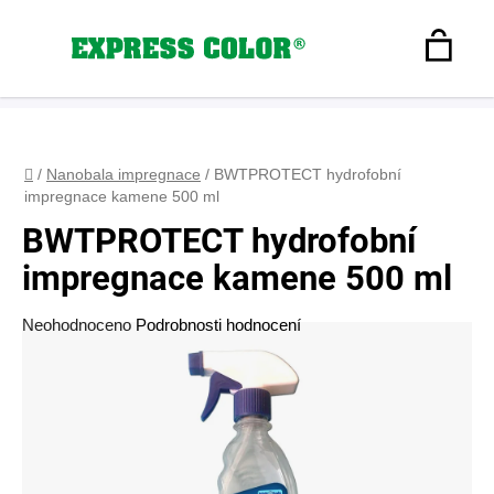
Přejít
na
Hledat
obsah
N
Registrace
+420 608 160 179
express-color@seznam.cz
Přihlášení
K
Domů
/
Nanobala impregnace
/
BWTPROTECT hydrofobní
impregnace kamene 500 ml
BWTPROTECT hydrofobní
impregnace kamene 500 ml
Průměrné
Neohodnoceno
Podrobnosti hodnocení
hodnocení
produktu
je
0,0
z