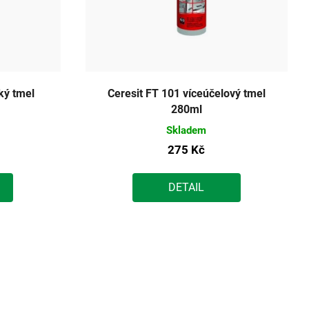
ký tmel
Ceresit FT 101 víceúčelový tmel
280ml
Skladem
275 Kč
DETAIL