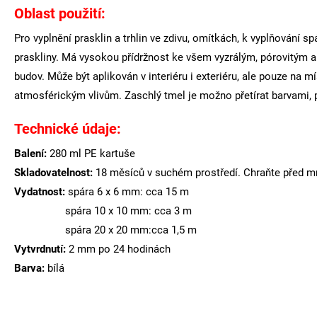
Oblast použití:
Pro vyplnění prasklin a trhlin ve zdivu, omítkách, k vyplňování s
praskliny. Má vysokou přídržnost ke všem vyzrálým, pórovitým a
budov. Může být aplikován v interiéru i exteriéru, ale pouze na 
atmosférickým vlivům. Zaschlý tmel je možno přetírat barvami, př
Technické údaje:
Balení:
280 ml PE kartuše
Skladovatelnost:
18 měsíců v suchém prostředí. Chraňte před m
Vydatnost:
spára 6 x 6 mm: cca 15 m
spára 10 x 10 mm: cca 3 m
spára 20 x 20 mm:cca 1,5 m
Vytvrdnutí:
2 mm po 24 hodinách
Barva:
bílá