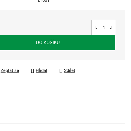
LT001
a:
DO KOŠÍKU
Zeptat se
Hlídat
Sdílet