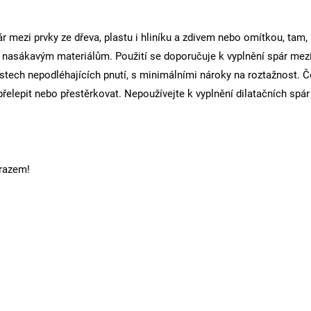
pár mezi prvky ze dřeva, plastu i hliníku a zdivem nebo omítkou, tam
 nasákavým materiálům. Použití se doporučuje k vyplnění spár mezi
místech nepodléhajících pnutí, s minimálními nároky na roztažnost. Č
elepit nebo přestěrkovat. Nepoužívejte k vyplnění dilatačních spár 
razem!