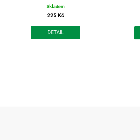
Skladem
225 Kč
DETAIL
Z