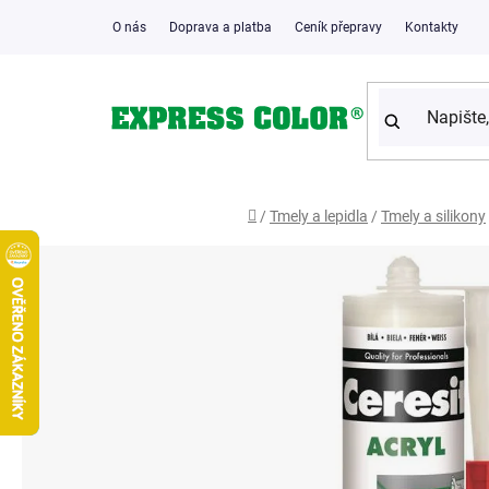
Přejít
O nás
Doprava a platba
Ceník přepravy
Kontakty
na
obsah
Domů
/
Tmely a lepidla
/
Tmely a silikony