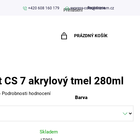
Registrace
+420 608 160 179
express-color@seznam.cz
Přihlášení
PRÁZDNÝ KOŠÍK
NÁKUPNÍ
KOŠÍK
t CS 7 akrylový tmel 280ml
o
Podrobnosti hodnocení
Barva
Skladem