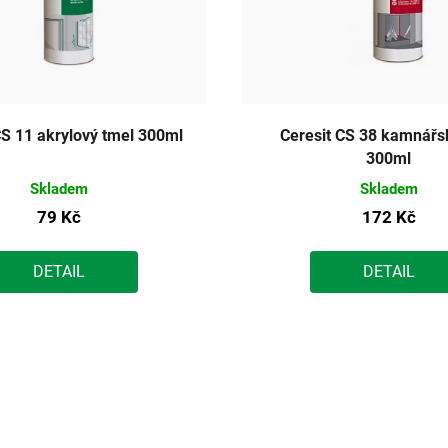
CS 11 akrylový tmel 300ml
Ceresit CS 38 kamnářs
300ml
Skladem
Skladem
79 Kč
172 Kč
DETAIL
DETAIL