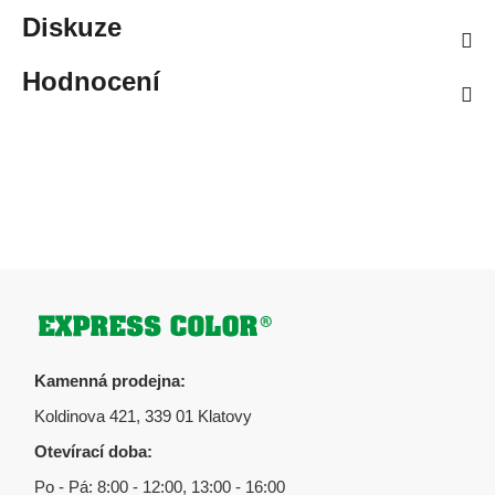
Diskuze
Hodnocení
Zápatí
Kamenná prodejna:
Koldinova 421, 339 01 Klatovy
Otevírací doba:
Po - Pá: 8:00 - 12:00, 13:00 - 16:00