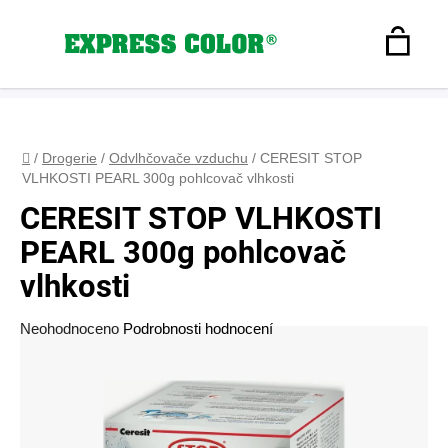
Přejít
na
Hledat
obsah
N
Registrace
+420 608 160 179
express-color@seznam.cz
Přihlášení
K
Domů
/
Drogerie
/
Odvlhčovače vzduchu
/
CERESIT STOP
VLHKOSTI PEARL 300g pohlcovač vlhkosti
CERESIT STOP VLHKOSTI
PEARL 300g pohlcovač
vlhkosti
Průměrné
Neohodnoceno
Podrobnosti hodnocení
hodnocení
produktu
je
0,0