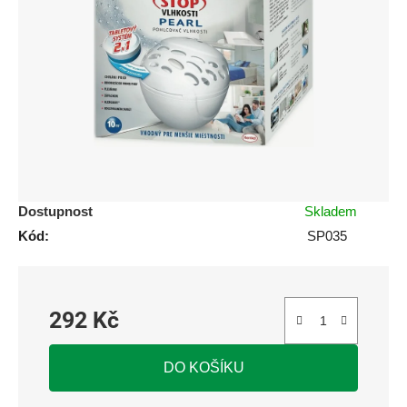
z
5
hvězdiček.
Dostupnost
Skladem
Kód:
SP035
292 Kč
Měrná cena:
DO KOŠÍKU