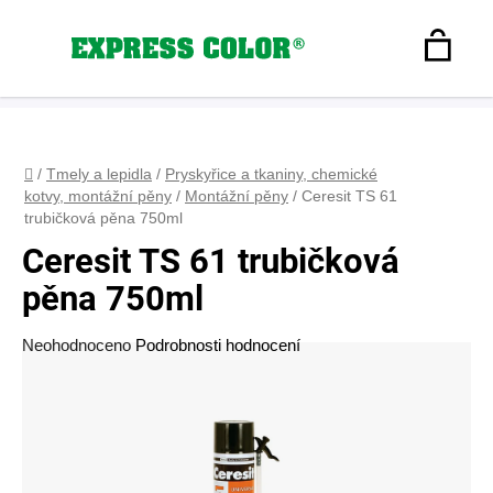
Přejít
na
Hledat
obsah
N
Registrace
+420 608 160 179
express-color@seznam.cz
Přihlášení
K
Domů
/
Tmely a lepidla
/
Pryskyřice a tkaniny, chemické
kotvy, montážní pěny
/
Montážní pěny
/
Ceresit TS 61
trubičková pěna 750ml
Ceresit TS 61 trubičková
pěna 750ml
Průměrné
Neohodnoceno
Podrobnosti hodnocení
hodnocení
produktu
je
0,0
z