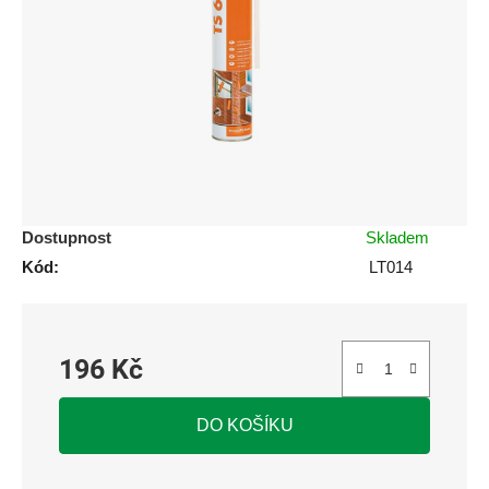
5
hvězdiček.
Dostupnost
Skladem
Kód:
LT014
196 Kč
Měrná cena:
DO KOŠÍKU