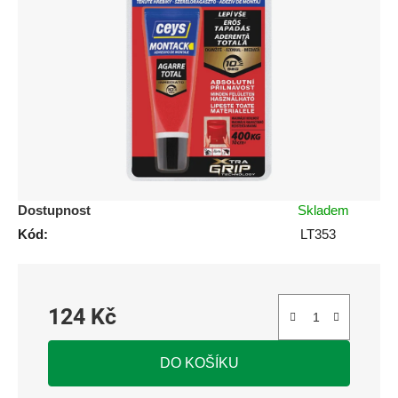
5
hvězdiček.
Dostupnost
Skladem
Kód:
LT353
124 Kč
Měrná cena:
DO KOŠÍKU