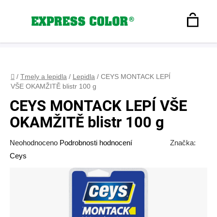
Přejít
na
Hledat
obsah
N
Registrace
+420 608 160 179
express-color@seznam.cz
Přihlášení
K
Domů
/
Tmely a lepidla
/
Lepidla
/
CEYS MONTACK LEPÍ
VŠE OKAMŽITĚ blistr 100 g
CEYS MONTACK LEPÍ VŠE
OKAMŽITĚ blistr 100 g
Průměrné
Neohodnoceno
Podrobnosti hodnocení
Značka:
hodnocení
Ceys
produktu
je
0,0
z