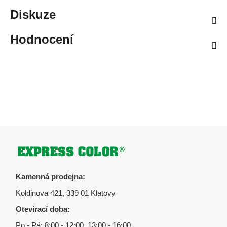
Diskuze
Hodnocení
Zápatí
Kamenná prodejna:
Koldinova 421, 339 01 Klatovy
Otevírací doba:
Po - Pá: 8:00 - 12:00, 13:00 - 16:00