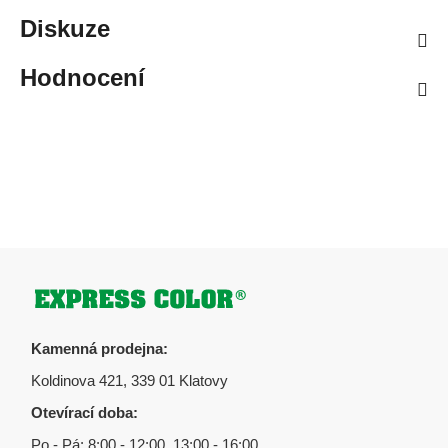
Diskuze
Hodnocení
Zápatí
Kamenná prodejna:
Koldinova 421, 339 01 Klatovy
Otevírací doba:
Po - Pá: 8:00 - 12:00, 13:00 - 16:00