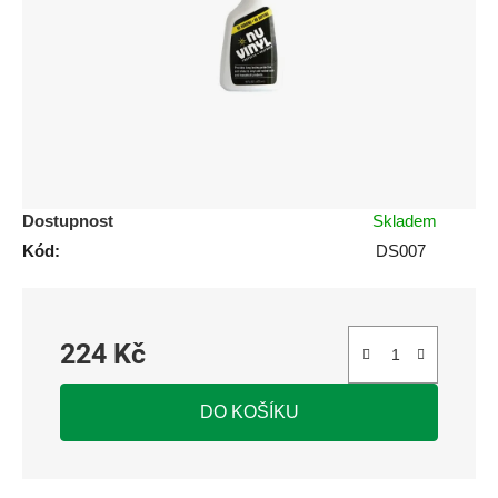
5
hvězdiček.
Dostupnost
Skladem
Kód:
DS007
224 Kč
Měrná cena:
DO KOŠÍKU