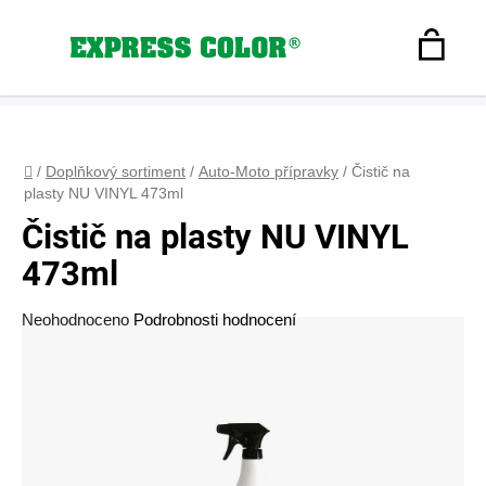
Přejít
na
Hledat
obsah
N
Registrace
+420 608 160 179
express-color@seznam.cz
Přihlášení
K
Domů
/
Doplňkový sortiment
/
Auto-Moto přípravky
/
Čistič na
plasty NU VINYL 473ml
Čistič na plasty NU VINYL
473ml
Průměrné
Neohodnoceno
Podrobnosti hodnocení
hodnocení
produktu
je
0,0
z