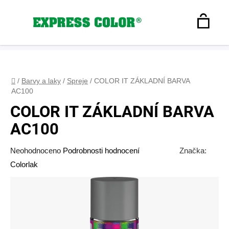
Přejít
na
Hledat
obsah
N
Registrace
+420 608 160 179
express-color@seznam.cz
Přihlášení
K
Domů
/
Barvy a laky
/
Spreje
/
COLOR IT ZÁKLADNÍ BARVA
AC100
COLOR IT ZÁKLADNÍ BARVA
AC100
Průměrné
Neohodnoceno
Podrobnosti hodnocení
Značka:
hodnocení
Colorlak
produktu
je
0,0
z