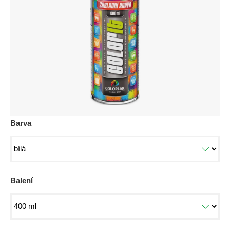
5
hvězdiček.
Barva
Balení