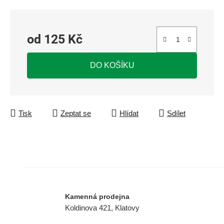
od
125 Kč
Měrná cena:
DO KOŠÍKU
Tisk
Zeptat se
Hlídat
Sdílet
Kamenná prodejna
Koldinova 421, Klatovy