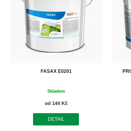
FASAX E0201
PR
Skladem
od
144 Kč
DETAIL