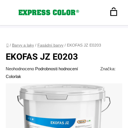
Přejít
na
Hledat
obsah
N
Registrace
+420 608 160 179
express-color@seznam.cz
Přihlášení
K
Domů
/
Barvy a laky
/
Fasádní barvy
/
EKOFAS JZ E0203
EKOFAS JZ E0203
Průměrné
Neohodnoceno
Podrobnosti hodnocení
Značka:
hodnocení
Colorlak
produktu
je
0,0
z
5
hvězdiček.