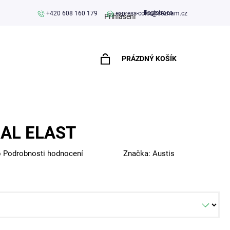
Registrace
+420 608 160 179
express-color@seznam.cz
Přihlášení
PRÁZDNÝ KOŠÍK
NÁKUPNÍ
KOŠÍK
AL ELAST
o
Podrobnosti hodnocení
Značka:
Austis