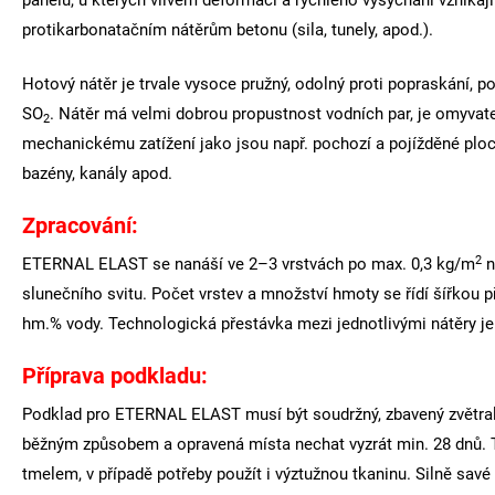
panelů, u kterých vlivem deformací a rychlého vysychání vznikají
protikarbonatačním nátěrům betonu (sila, tunely, apod.).
Hotový nátěr je trvale vysoce pružný, odolný proti popraskání, 
SO
. Nátěr má velmi dobrou propustnost vodních par, je omyva
2
mechanickému zatížení jako jsou např. pochozí a pojížděné ploch
bazény, kanály apod.
Zpracování:
2
ETERNAL ELAST se nanáší ve 2–3 vrstvách po max. 0,3 kg/m
n
slunečního svitu. Počet vrstev a množství hmoty se řídí šířko
hm.% vody. Technologická přestávka mezi jednotlivými nátěry j
Příprava podkladu:
Podklad pro ETERNAL ELAST musí být soudržný, zbavený zvětralý
běžným způsobem a opravená místa nechat vyzrát min. 28 dnů. Tr
tmelem, v případě potřeby použít i výztužnou tkaninu. Silně 