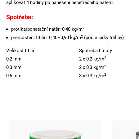
aplikovat 4 hodiny po nanesení penetračního nátěru.
Spotřeba:
2
protikarbonatační nátěr: 0,40 kg/m
2
přemostění trhlin: 0,40–0,90 kg/m
(podle šířky trhliny)
Velikost trhlin
Spotřeba hmoty
2
0,2 mm
2 x 0,2 kg/m
2
0,3 mm
2 x 0,3 kg/m
2
0,5 mm
3 x 0,3 kg/m