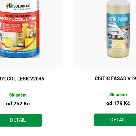
ČISTIČ FASÁD V1
RYLCOL LESK V2046
Skladem
Skladem
od
179 Kč
od
252 Kč
DETAIL
DETAIL