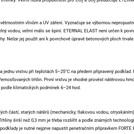
 trhlinky. Velmi nízká propustnost pro CO
a SO
předurčuje ETERNA
2
2
povětrnostním vlivům a UV záření. Vyznačuje se výbornou nepropust
telný vodou, velmi málo se špiní. ETERNAL ELAST není určen k pov
y. Nelze jej použít ani k povrchové úpravě betonových ploch trvale
a jednu vrstvu při teplotách 5–25°C na předem připravený podklad. 
u přemosťovaných trhlin. První vrstvu je vhodné provést nátěrovou
e podle klimatických podmínek 6–24 hod.
ch částí, starých nátěrů (mechanicky, tlakovou vodou, otryskáním)
hliny širší než 0,3 mm je třeba rozšířit a podle známých technolog
savé podklady je nutné nejprve napustit penetračním přípravkem F