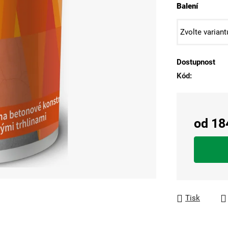
5
Balení
hvězdiček.
Dostupnost
Kód:
od
18
Měrná cen
Tisk