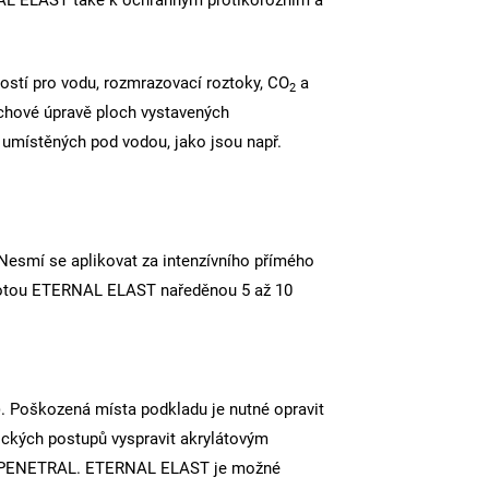
L ELAST také k ochranným protikorozním a
ností pro vodu, rozmrazovací roztoky, CO
a
2
rchové úpravě ploch vystavených
 umístěných pod vodou, jako jsou např.
Nesmí se aplikovat za intenzívního přímého
 hmotou ETERNAL ELAST naředěnou 5 až 10
. Poškozená místa podkladu je nutné opravit
ických postupů vyspravit akrylátovým
ORTE PENETRAL. ETERNAL ELAST je možné