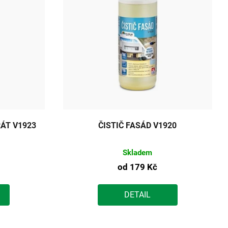
ÁT V1923
ČISTIČ FASÁD V1920
Skladem
od
179 Kč
DETAIL