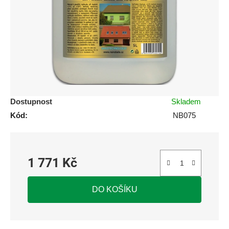
5
hvězdiček.
Dostupnost
Skladem
Kód:
NB075
1 771 Kč
Měrná cena:
DO KOŠÍKU