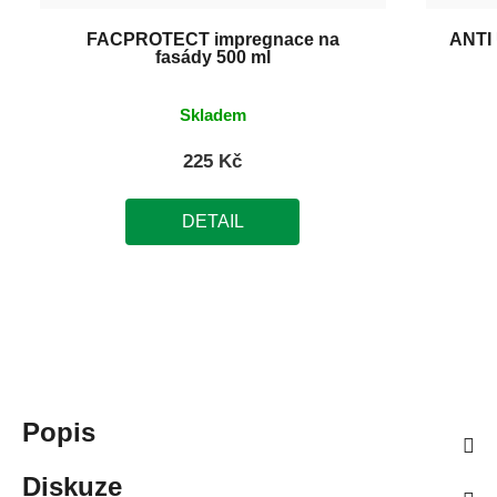
FACPROTECT impregnace na
ANTI
fasády 500 ml
Skladem
225 Kč
DETAIL
Popis
Diskuze