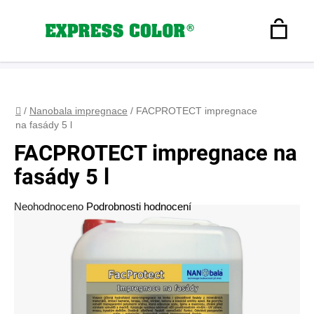
Přejít
na
Hledat
obsah
N
Registrace
+420 608 160 179
express-color@seznam.cz
Přihlášení
K
Domů
/
Nanobala impregnace
/
FACPROTECT impregnace
na fasády 5 l
FACPROTECT impregnace na
fasády 5 l
Průměrné
Neohodnoceno
Podrobnosti hodnocení
hodnocení
produktu
je
0,0
z