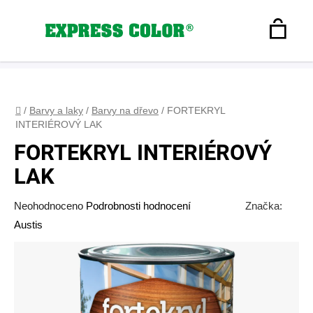
Přejít
na
Hledat
obsah
N
Registrace
+420 608 160 179
express-color@seznam.cz
Přihlášení
K
Domů
/
Barvy a laky
/
Barvy na dřevo
/
FORTEKRYL
INTERIÉROVÝ LAK
FORTEKRYL INTERIÉROVÝ
LAK
Průměrné
Neohodnoceno
Podrobnosti hodnocení
Značka:
hodnocení
Austis
produktu
je
0,0
z