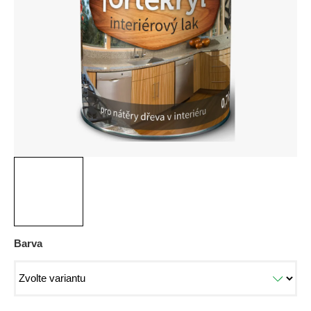
5
hvězdiček.
Barva