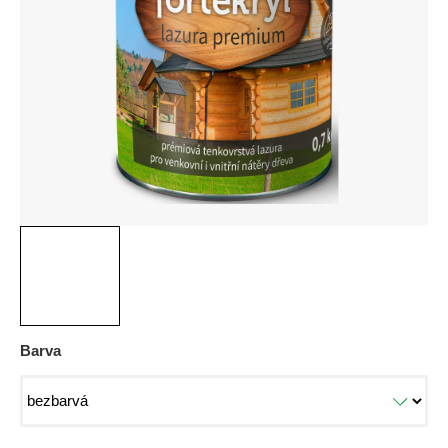
5
hvězdiček.
Barva