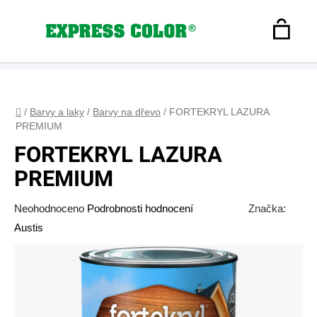
Přejít
na
Hledat
obsah
N
Registrace
+420 608 160 179
express-color@seznam.cz
Přihlášení
K
Domů
/
Barvy a laky
/
Barvy na dřevo
/
FORTEKRYL LAZURA
PREMIUM
FORTEKRYL LAZURA
PREMIUM
Průměrné
Neohodnoceno
Podrobnosti hodnocení
Značka:
hodnocení
Austis
produktu
je
0,0
z