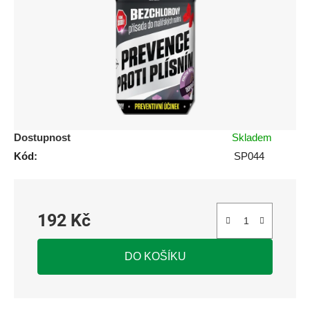
5
hvězdiček.
Dostupnost
Skladem
Kód:
SP044
192 Kč
Měrná cena:
DO KOŠÍKU