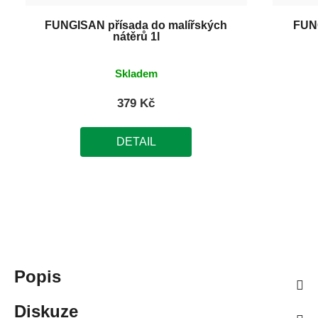
FUNGISAN přísada do malířských
FUN
nátěrů 1l
Skladem
379 Kč
DETAIL
Popis
Diskuze