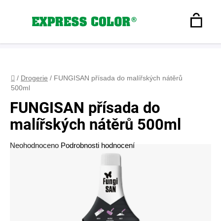
Přejít
na
Hledat
obsah
N
Registrace
+420 608 160 179
express-color@seznam.cz
Přihlášení
K
Domů
/
Drogerie
/
FUNGISAN přísada do malířských nátěrů
500ml
FUNGISAN přísada do
malířských nátěrů 500ml
Průměrné
Neohodnoceno
Podrobnosti hodnocení
hodnocení
produktu
je
0,0
z