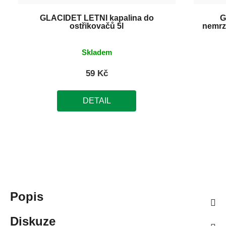
GLACIDET LETNÍ kapalina do
G
ostřikovačů 5l
nemrz
Skladem
59 Kč
DETAIL
Popis
Diskuze