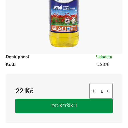
5
hvězdiček.
Dostupnost
Skladem
Kód:
DS070
22 Kč
Měrná cena:
DO KOŠÍKU