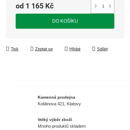
od
1 165 Kč
Měrná cena:
DO KOŠÍKU
Tisk
Zeptat se
Hlídat
Sdílet
Kamenná prodejna
Koldinova 421, Klatovy
Velký výběr zboží
Mnoho produktů skladem