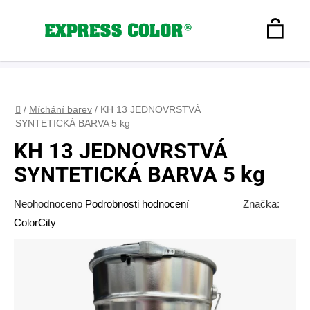
Přejít
na
Hledat
obsah
N
Registrace
+420 608 160 179
express-color@seznam.cz
Přihlášení
K
Domů
/
Míchání barev
/
KH 13 JEDNOVRSTVÁ
SYNTETICKÁ BARVA 5 kg
KH 13 JEDNOVRSTVÁ
SYNTETICKÁ BARVA 5 kg
Průměrné
Neohodnoceno
Podrobnosti hodnocení
Značka:
hodnocení
ColorCity
produktu
je
0,0
z