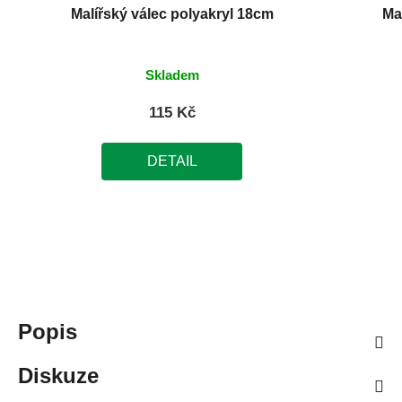
Malířský válec polyakryl 18cm
Ma
Skladem
115 Kč
DETAIL
Popis
Diskuze