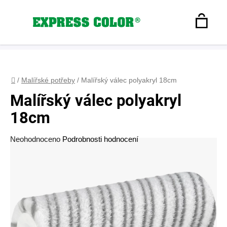
Přejít
na
Hledat
obsah
N
Registrace
+420 608 160 179
express-color@seznam.cz
Přihlášení
K
Domů
/
Malířské potřeby
/
Malířský válec polyakryl 18cm
Malířský válec polyakryl
18cm
Průměrné
Neohodnoceno
Podrobnosti hodnocení
hodnocení
produktu
je
0,0
z
5