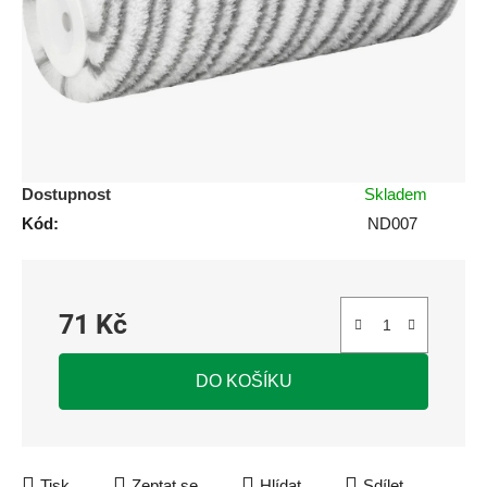
hvězdiček.
Dostupnost
Skladem
Kód:
ND007
71 Kč
Měrná cena:
DO KOŠÍKU
Tisk
Zeptat se
Hlídat
Sdílet