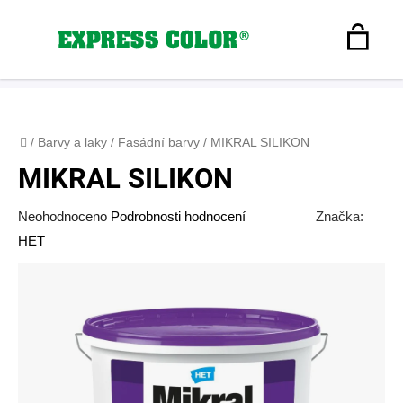
Přejít
na
Hledat
obsah
N
Registrace
+420 608 160 179
express-color@seznam.cz
Přihlášení
K
Domů
/
Barvy a laky
/
Fasádní barvy
/
MIKRAL SILIKON
MIKRAL SILIKON
Průměrné
Neohodnoceno
Podrobnosti hodnocení
Značka:
hodnocení
HET
produktu
je
0,0
z
5
hvězdiček.