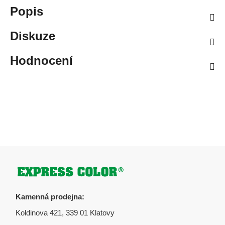
Popis
Diskuze
Hodnocení
Zápatí
Kamenná prodejna:
Koldinova 421, 339 01 Klatovy