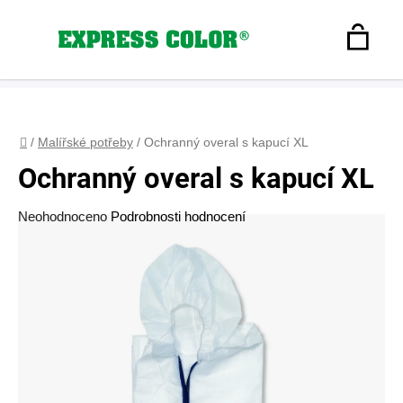
Přejít
na
Hledat
obsah
N
Registrace
+420 608 160 179
express-color@seznam.cz
Přihlášení
K
Domů
/
Malířské potřeby
/
Ochranný overal s kapucí XL
Ochranný overal s kapucí XL
Průměrné
Neohodnoceno
Podrobnosti hodnocení
hodnocení
produktu
je
0,0
z
5
hvězdiček.