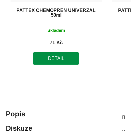
PATTEX CHEMOPRÉN UNIVERZÁL
PATT
50ml
Skladem
71 Kč
DETAIL
Popis
Diskuze