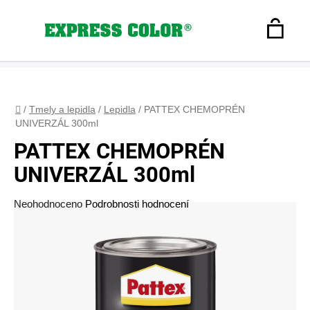
Přejít
na
Hledat
obsah
N
Registrace
+420 608 160 179
express-color@seznam.cz
Přihlášení
K
Domů
/
Tmely a lepidla
/
Lepidla
/
PATTEX CHEMOPRÉN
UNIVERZÁL 300ml
PATTEX CHEMOPRÉN
UNIVERZÁL 300ml
Průměrné
Neohodnoceno
Podrobnosti hodnocení
hodnocení
produktu
je
0,0
z