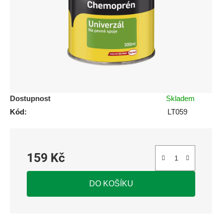
5
hvězdiček.
Dostupnost
Skladem
Kód:
LT059
159 Kč
Měrná cena:
DO KOŠÍKU