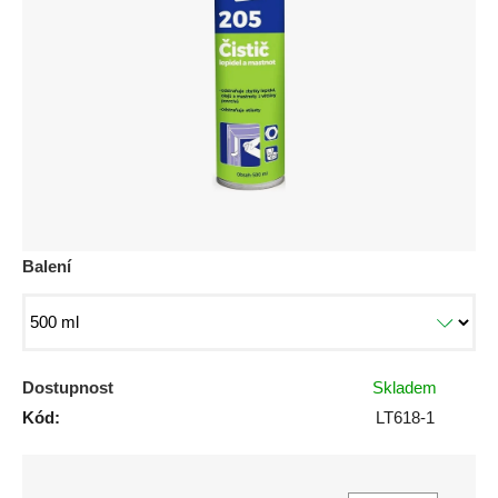
5
hvězdiček.
Balení
Dostupnost
Skladem
Kód:
LT618-1