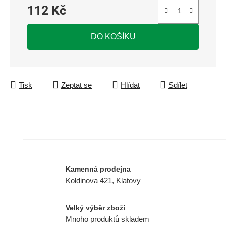
112 Kč
Měrná cena:
DO KOŠÍKU
Tisk
Zeptat se
Hlídat
Sdílet
Kamenná prodejna
Koldinova 421, Klatovy
Velký výběr zboží
Mnoho produktů skladem