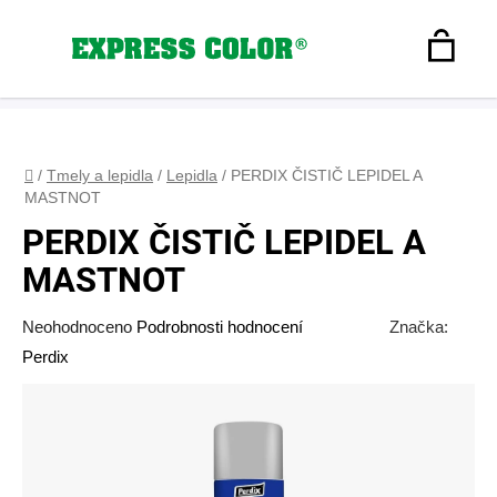
Přejít
na
Hledat
obsah
N
Registrace
+420 608 160 179
express-color@seznam.cz
Přihlášení
K
Domů
/
Tmely a lepidla
/
Lepidla
/
PERDIX ČISTIČ LEPIDEL A
MASTNOT
PERDIX ČISTIČ LEPIDEL A
MASTNOT
Průměrné
Neohodnoceno
Podrobnosti hodnocení
Značka:
hodnocení
Perdix
produktu
je
0,0
z