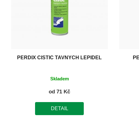
PERDIX ČISTIČ TAVNÝCH LEPIDEL
PE
Skladem
od
71 Kč
DETAIL