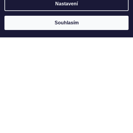
Nastavení
Souhlasím
Jak to u nás vypadá