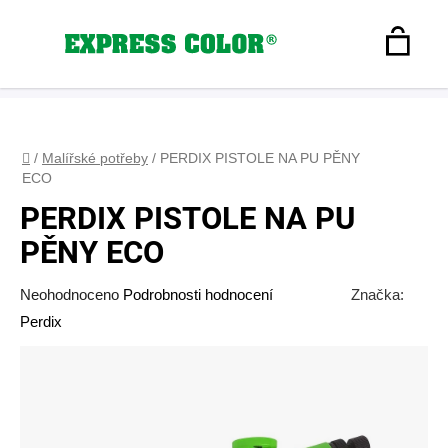
Přejít
na
Hledat
obsah
N
Registrace
+420 608 160 179
express-color@seznam.cz
Přihlášení
K
Domů
/
Malířské potřeby
/
PERDIX PISTOLE NA PU PĚNY
ECO
PERDIX PISTOLE NA PU
PĚNY ECO
Průměrné
Neohodnoceno
Podrobnosti hodnocení
Značka:
hodnocení
Perdix
produktu
je
0,0
z