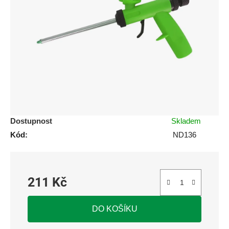
5
hvězdiček.
Dostupnost
Skladem
Kód:
ND136
211 Kč
Měrná cena:
DO KOŠÍKU