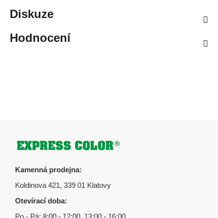
Diskuze
Hodnocení
Zápatí
Kamenná prodejna:
Koldinova 421, 339 01 Klatovy
Otevírací doba:
Po - Pá: 8:00 - 12:00, 13:00 - 16:00