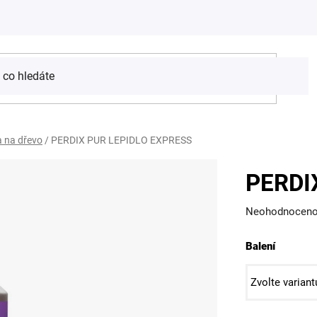
a na dřevo
/
PERDIX PUR LEPIDLO EXPRESS
PERDI
Průměrné
Neohodnocen
hodnocení
Balení
produktu
je
0,0
z