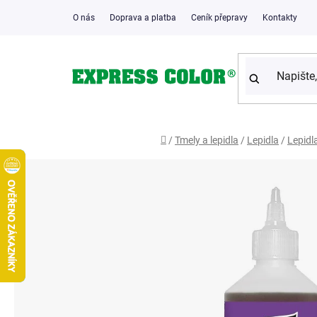
Přejít
O nás
Doprava a platba
Ceník přepravy
Kontakty
na
obsah
Domů
/
Tmely a lepidla
/
Lepidla
/
Lepidl