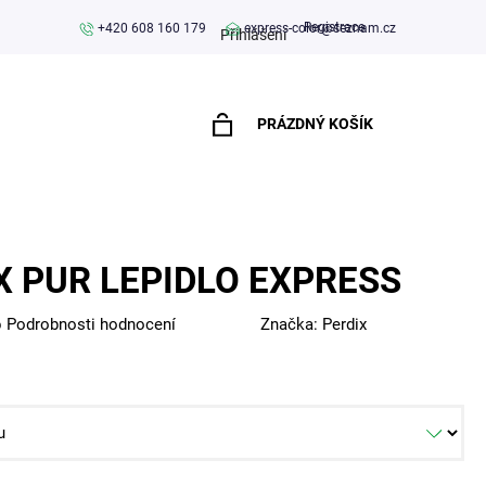
Registrace
+420 608 160 179
express-color@seznam.cz
Přihlášení
PRÁZDNÝ KOŠÍK
NÁKUPNÍ
KOŠÍK
X PUR LEPIDLO EXPRESS
o
Podrobnosti hodnocení
Značka:
Perdix