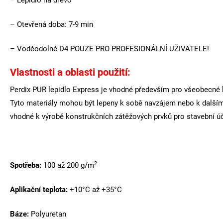
– Lepidlo na dřevo
– Otevřená doba: 7-9 min
– Voděodolné D4 POUZE PRO PROFESIONÁLNÍ UŽIVATELE!
Vlastnosti a oblasti použití:
Perdix PUR lepidlo Express je vhodné především pro všeobecné ko
Tyto materiály mohou být lepeny k sobě navzájem nebo k dalším m
vhodné k výrobě konstrukčních zátěžových prvků pro stavební úč
2
Spotřeba:
100 až 200 g/m
Aplikační teplota:
+10°C až +35°C
Báze:
Polyuretan