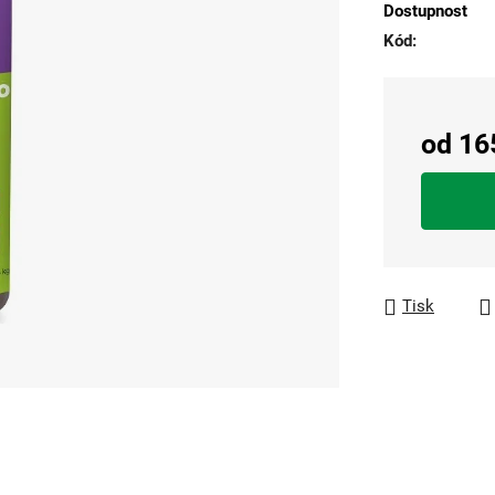
Dostupnost
5
Kód:
hvězdiček.
od
16
Měrná cen
Tisk