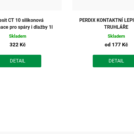
esit CT 10 silikonová
PERDIX KONTAKTNÍ LEP
ace pro spáry i dlažby 1l
TRUHLÁŘE
Skladem
Skladem
322 Kč
od
177 Kč
DETAIL
DETAIL