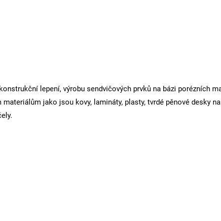
nstrukční lepení, výrobu sendvičových prvků na bázi porézních mate
ateriálům jako jsou kovy, lamináty, plasty, tvrdé pěnové desky na 
ely.