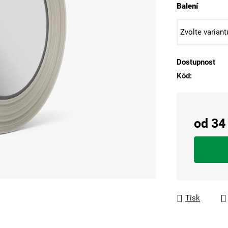
5
Balení
hvězdiček.
Dostupnost
Kód:
od
34
Měrná cen
Tisk