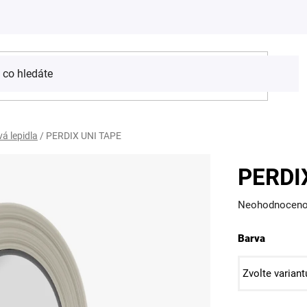
á lepidla
/
PERDIX UNI TAPE
PERDI
Průměrné
Neohodnocen
hodnocení
Barva
produktu
je
0,0
z