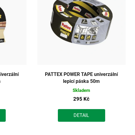
verzální
PATTEX POWER TAPE univerzální
m
lepicí páska 50m
Skladem
295 Kč
DETAIL