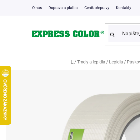
Přejít
O nás
Doprava a platba
Ceník přepravy
Kontakty
na
obsah
Domů
/
Tmely a lepidla
/
Lepidla
/
Páskov