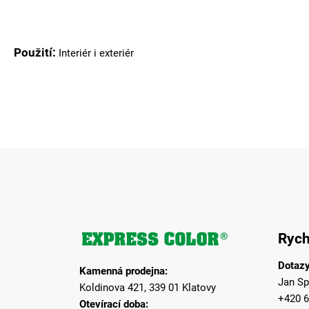
Použití:
Interiér i exteriér
Z
á
Rych
p
a
Dotazy
Kamenná prodejna:
t
Jan Sp
Koldinova 421, 339 01 Klatovy
í
+420 6
Otevírací doba: