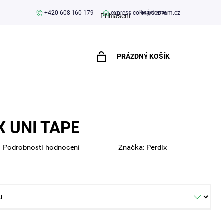
Registrace
+420 608 160 179
express-color@seznam.cz
Přihlášení
PRÁZDNÝ KOŠÍK
NÁKUPNÍ
KOŠÍK
X UNI TAPE
o
Podrobnosti hodnocení
Značka:
Perdix