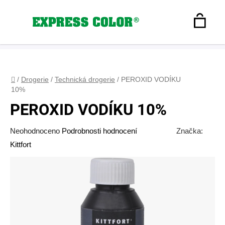
Přejít
na
Hledat
obsah
N
Registrace
+420 608 160 179
express-color@seznam.cz
Přihlášení
K
Domů
/
Drogerie
/
Technická drogerie
/
PEROXID VODÍKU
10%
PEROXID VODÍKU 10%
Průměrné
Neohodnoceno
Podrobnosti hodnocení
Značka:
hodnocení
Kittfort
produktu
je
0,0
z
5