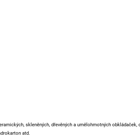
ní keramických, skleněných, dřevěných a umělohmotných obkládaček, 
drokarton atd.