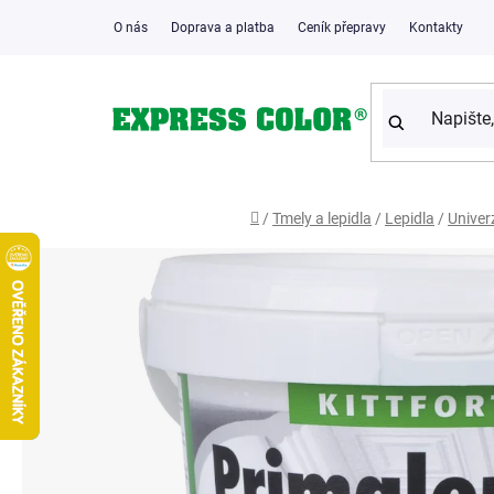
Přejít
O nás
Doprava a platba
Ceník přepravy
Kontakty
na
obsah
Domů
/
Tmely a lepidla
/
Lepidla
/
Univerz