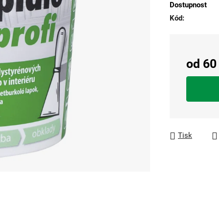
Dostupnost
5
Kód:
hvězdiček.
od
60
Měrná cen
Tisk