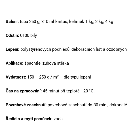
Balení:
tuba 250 g, 310 ml kartuš, kelímek 1 kg, 2 kg, 4 kg
Odstín:
0100 bílý
Lepení:
polystyrénových podhledů, dekoračních lišt a ozdobnýc
Aplikace:
špachtle, zubová stěrka
2
Vydatnost:
150 – 250 g / m
– dle typu lepení
Čas na zpracování:
45 minut při teplotě +20 °C.
Povrchové zaschnutí:
povrchové zaschnutí do 30 min., dokonalé 
Ředidlo a mytí pomůcek:
voda