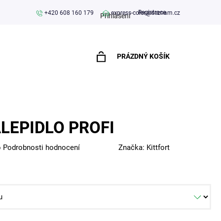
Registrace
+420 608 160 179
express-color@seznam.cz
Přihlášení
PRÁZDNÝ KOŠÍK
NÁKUPNÍ
KOŠÍK
LEPIDLO PROFI
o
Podrobnosti hodnocení
Značka:
Kittfort