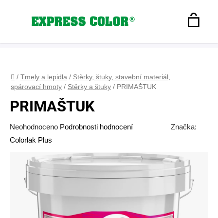
Přejít
na
Hledat
obsah
N
Registrace
+420 608 160 179
express-color@seznam.cz
Přihlášení
K
Domů
/
Tmely a lepidla
/
Stěrky, štuky, stavební materiál,
spárovací hmoty
/
Stěrky a štuky
/
PRIMAŠTUK
PRIMAŠTUK
Průměrné
Neohodnoceno
Podrobnosti hodnocení
Značka:
hodnocení
Colorlak Plus
produktu
je
0,0
z
5