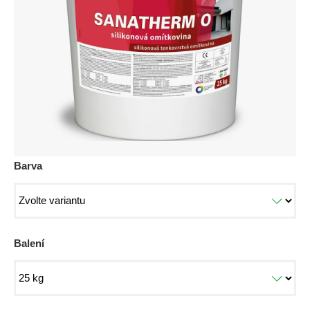
5
hvězdiček.
Barva
Balení