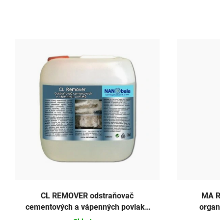
CL REMOVER odstraňovač
MA R
cementových a vápenných povlaků
organ
5 l