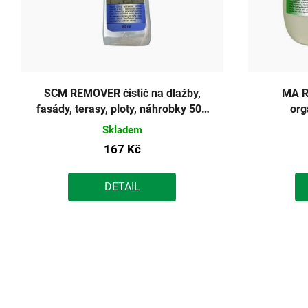
SCM REMOVER čistič na dlažby,
MA R
fasády, terasy, ploty, náhrobky 500
org
ml
Skladem
167 Kč
DETAIL