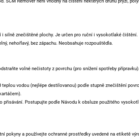
od. SCM Remover není vhodný na čištění některých druhů pryží, poly
i silně znečištěné plochy. Je určen pro ruční i vysokotlaké čištěn
lný, nehořlavý, bez zápachu. Neobsahuje rozpouštědla.
 odstraňte volné nečistoty z povrchu (pro snížení spotřeby příprav
teplou vodou (nejlépe destilovanou) podle stupně znečištění povrc
kartáčem).
přisávání. Postupujte podle Návodu k obsluze použitého vysokotlak
stní pokyny a používejte ochranné prostředky uvedené na etiketě výr