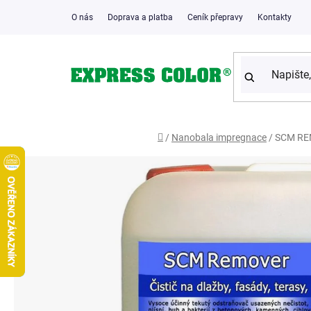
Přejít
O nás
Doprava a platba
Ceník přepravy
Kontakty
na
obsah
Domů
/
Nanobala impregnace
/
SCM REMO