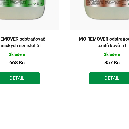
EMOVER odstraňovač
MO REMOVER odstraňova
anických nečistot 5 l
oxidů kovů 5 l
Skladem
Skladem
668 Kč
857 Kč
DETAIL
DETAIL