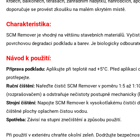
krbech, balkónech, terasách, zahradním nábytku, náhrobcích, ap
doporučuje se provést zkoušku na malém skrytém místě.
Charakteristika:
SCM Remover je vhodný na většinu stavebních materiálů. Vyčistí 
povrchovou degradaci podkladu a barev. Je biologicky odbourate
Návod k použití:
Příprava podkladu:
Aplikujte při teplotě nad +5°C. Před aplikací
protřepejte.
Ruční čištění:
Nařeďte čistič SCM Remover v poměru 1:5 až 1:10 
(rozprašovačem) a odstraňuje nečistoty postupně mechanicky (
Strojní čištění:
Napojte SCM Remover k vysokotlakému čističi do 
čištěné plochy oplachem čistou vodou.
Spotřeba:
Závisí na stupni znečištění a způsobu použití.
Při použití v exteriéru chraňte okolní zeleň. Dodržujte bezpečno