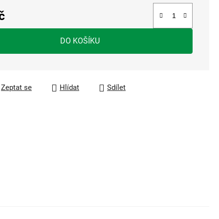
č
a:
DO KOŠÍKU
Zeptat se
Hlídat
Sdílet