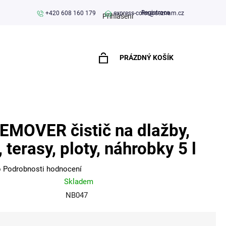
Registrace
+420 608 160 179
express-color@seznam.cz
Přihlášení
PRÁZDNÝ KOŠÍK
NÁKUPNÍ
KOŠÍK
MOVER čistič na dlažby,
 terasy, ploty, náhrobky 5 l
o
Podrobnosti hodnocení
Skladem
NB047