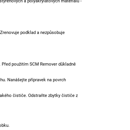
styrénových a polyakrylátových materiálů -
í. Zrenovuje podklad a nezpůsobuje
ku). Před použitím SCM Remover důkladně
hu. Nanášejte přípravek na povrch
ého čističe. Odstraňte zbytky čističe z
obku.