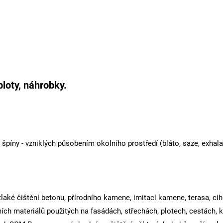
ploty, náhrobky.
špíny - vzniklých působením okolního prostředí (bláto, saze, exhal
tlaké čištění betonu, přírodního kamene, imitací kamene, terasa, cih
lních materiálů použitých na fasádách, střechách, plotech, cestách