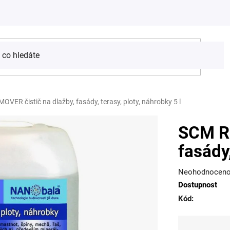
VER čistič na dlažby, fasády, terasy, ploty, náhrobky 5 l
SCM RE
fasády,
Průměrné
Neohodnocen
Dostupnost
hodnocení
Kód:
produktu
je
0,0