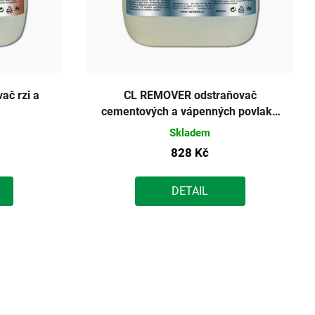
č rzi a
CL REMOVER odstraňovač
cementových a vápenných povlaků
5 l
Skladem
828 Kč
DETAIL