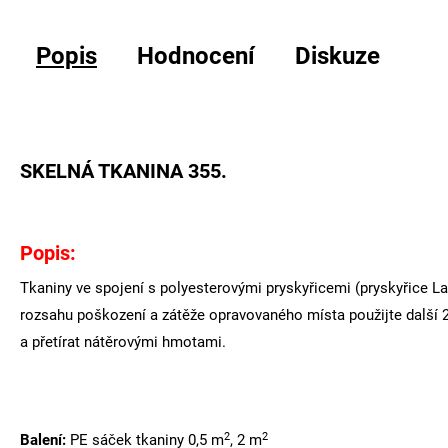
Popis
Hodnocení
Diskuze
SKELNÁ TKANINA 355.
Popis:
Tkaniny ve spojení s polyesterovými pryskyřicemi (
pryskyřice L
rozsahu poškození a zátěže opravovaného místa použijte další 2-
a přetírat nátěrovými hmotami.
2
2
Balení:
PE sáček tkaniny 0,5 m
, 2 m