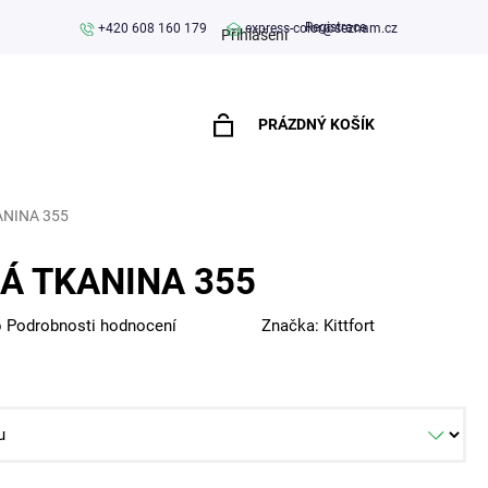
Registrace
+420 608 160 179
express-color@seznam.cz
Přihlášení
PRÁZDNÝ KOŠÍK
NÁKUPNÍ
KOŠÍK
ANINA 355
Á TKANINA 355
o
Podrobnosti hodnocení
Značka:
Kittfort