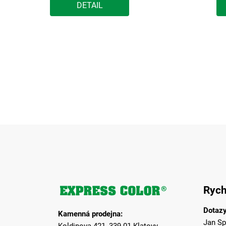
DETAIL
Z
á
Rych
p
a
Dotazy
Kamenná prodejna:
t
Jan Sp