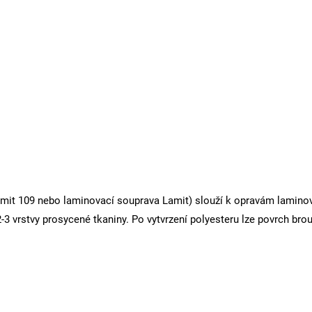
amit 109
nebo
laminovací souprava Lamit
) slouží k opravám laminov
3 vrstvy prosycené tkaniny. Po vytvrzení polyesteru lze povrch bro