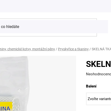
aniny, chemické kotvy, montážní pěny
/
Pryskyřice a tkaniny
/
SKELNÁ TK
SKELN
Průměrné
Neohodnocen
hodnocení
Balení
produktu
je
0,0
z