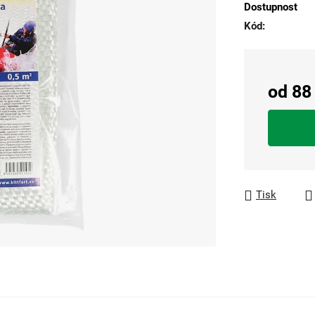
Dostupnost
5
Kód:
hvězdiček.
od
88
Měrná cen
Tisk