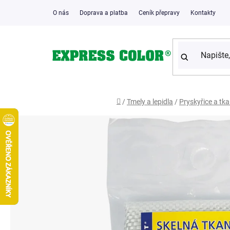
Přejít
O nás
Doprava a platba
Ceník přepravy
Kontakty
na
obsah
Domů
/
Tmely a lepidla
/
Pryskyřice a tk