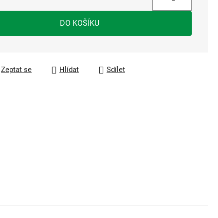
a:
DO KOŠÍKU
Zeptat se
Hlídat
Sdílet