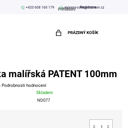
Registrace
+420 608 160 179
express-color@seznam.cz
Přihlášení
PRÁZDNÝ KOŠÍK
NÁKUPNÍ
KOŠÍK
ka malířská PATENT 100mm
o
Podrobnosti hodnocení
Skladem
ND077