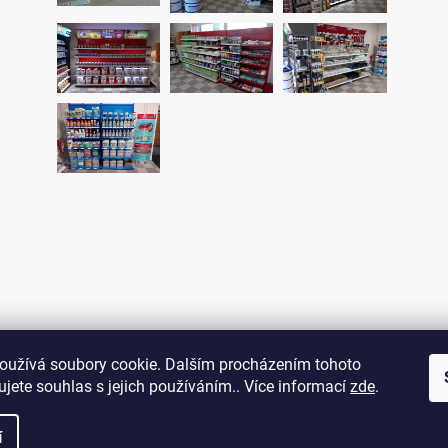
oužívá soubory cookie. Dalším procházením tohoto
jete souhlas s jejich používáním.. Více informací
zde
.
í
hrazena.