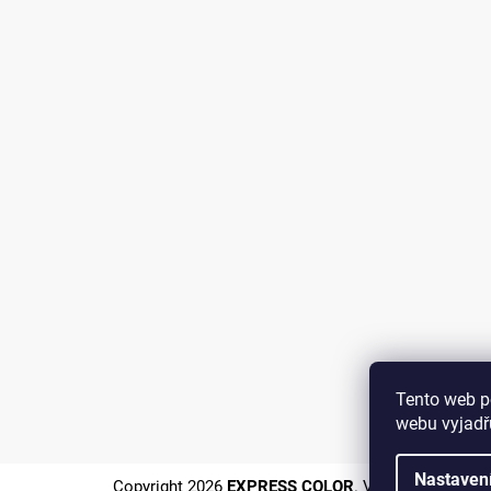
Tento web p
webu vyjadřu
Nastaven
Copyright 2026
EXPRESS COLOR
. Všechna práva vy