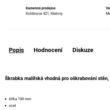
Kamenná prodejna
Ve
Koldinova 421, Klatovy
Mn
Popis
Hodnocení
Diskuze
Škrabka malířská vhodná pro oškrabování stěn, 
šířka 100 mm
ocel