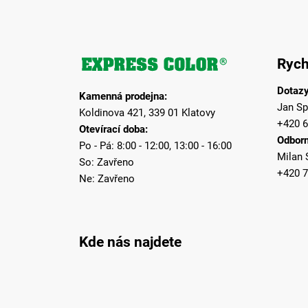
Z
á
Rych
p
a
Dotazy
Kamenná prodejna:
t
Jan Sp
Koldinova 421, 339 01 Klatovy
í
+420 6
Otevírací doba:
Odborn
Po - Pá: 8:00 - 12:00, 13:00 - 16:00
Milan 
So: Zavřeno
+420 7
Ne: Zavřeno
Kde nás najdete