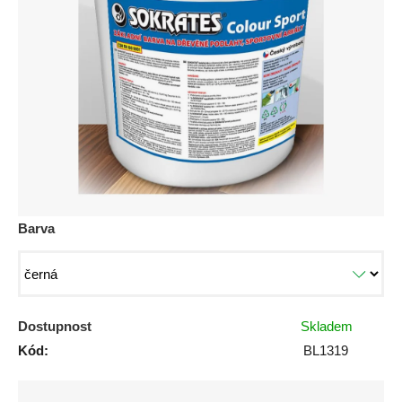
0,0
z
5
hvězdiček.
Barva
Dostupnost
Skladem
Kód:
BL1319