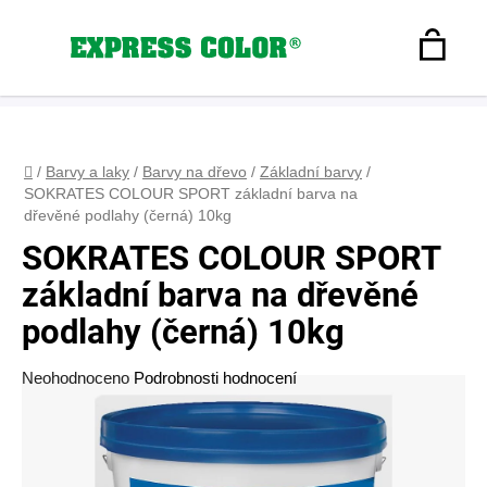
Přejít
na
Hledat
obsah
N
Registrace
+420 608 160 179
express-color@seznam.cz
Přihlášení
K
Domů
/
Barvy a laky
/
Barvy na dřevo
/
Základní barvy
/
SOKRATES COLOUR SPORT základní barva na
dřevěné podlahy (černá) 10kg
SOKRATES COLOUR SPORT
základní barva na dřevěné
podlahy (černá) 10kg
Průměrné
Neohodnoceno
Podrobnosti hodnocení
hodnocení
produktu
je