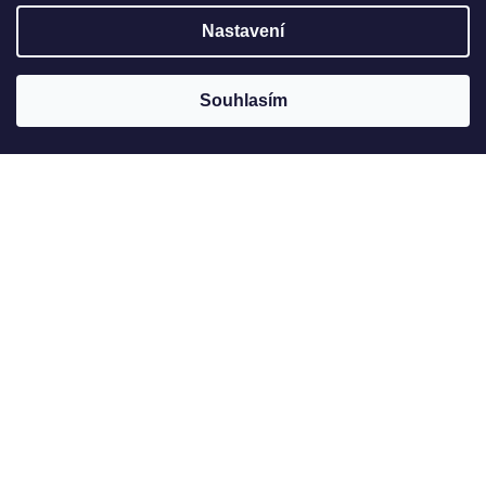
Nastavení
Souhlasím
Jak to u nás vypadá