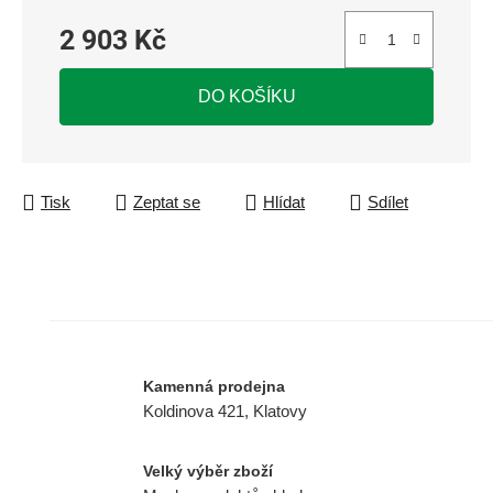
2 903 Kč
Měrná cena:
DO KOŠÍKU
Tisk
Zeptat se
Hlídat
Sdílet
Kamenná prodejna
Koldinova 421, Klatovy
Velký výběr zboží