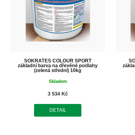
SOKRATES COLOUR SPORT
S
základní barva na dřevěné podlahy
zákla
(zelená střední) 10kg
Skladem
3 534 Kč
DETAIL