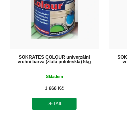
SOKRATES COLOUR univerzální
SOK
vrchní barva (žlutá pololesklá) 5kg
v
Skladem
1 666 Kč
DETAIL