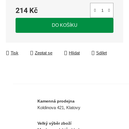
214 Kč
Měrná cena:
DO KOŠÍKU
Tisk
Zeptat se
Hlídat
Sdílet
Kamenná prodejna
Koldinova 421, Klatovy
Velký výběr zboží