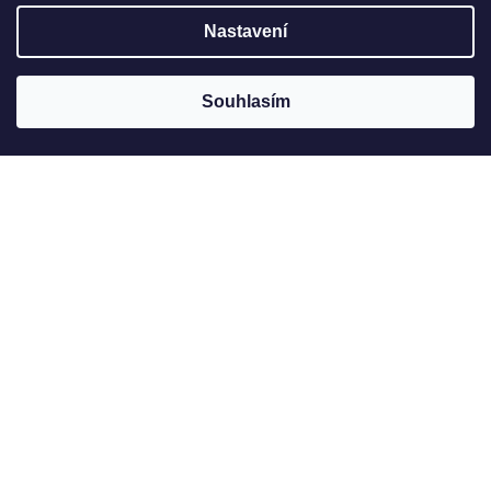
Nastavení
Souhlasím
Jak to u nás vypadá