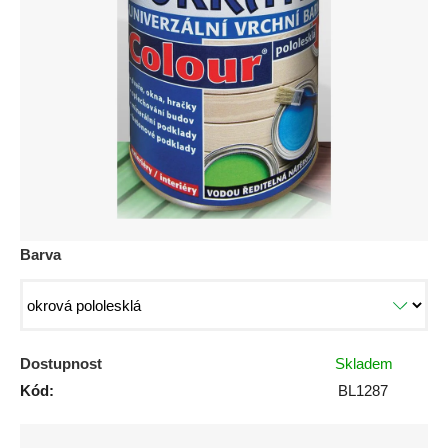
0,0
z
5
hvězdiček.
Barva
Dostupnost
Skladem
Kód:
BL1287