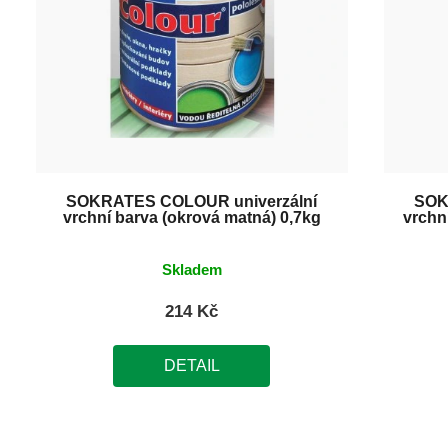
SOKRATES COLOUR univerzální
SOK
vrchní barva (okrová matná) 0,7kg
vrchn
Skladem
214 Kč
DETAIL