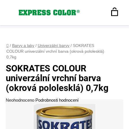
Přejít
na
Hledat
obsah
N
Registrace
+420 608 160 179
express-color@seznam.cz
Přihlášení
K
Domů
/
Barvy a laky
/
Univerzální barvy
/
SOKRATES
COLOUR univerzální vrchní barva (okrová pololesklá)
0,7kg
SOKRATES COLOUR
univerzální vrchní barva
(okrová pololesklá) 0,7kg
Průměrné
Neohodnoceno
Podrobnosti hodnocení
hodnocení
produktu
je