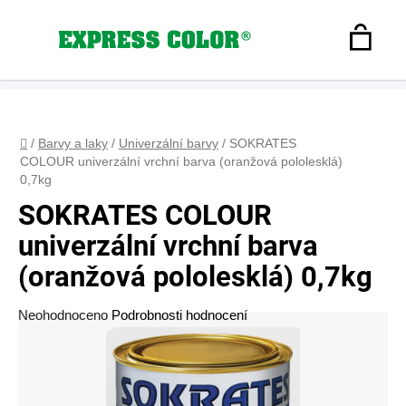
Přejít
na
Hledat
obsah
N
Registrace
+420 608 160 179
express-color@seznam.cz
Přihlášení
K
Domů
/
Barvy a laky
/
Univerzální barvy
/
SOKRATES
COLOUR univerzální vrchní barva (oranžová pololesklá)
0,7kg
SOKRATES COLOUR
univerzální vrchní barva
(oranžová pololesklá) 0,7kg
Průměrné
Neohodnoceno
Podrobnosti hodnocení
hodnocení
produktu
je