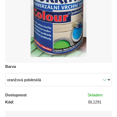
0,0
z
5
hvězdiček.
Barva
Dostupnost
Skladem
Kód:
BL1291