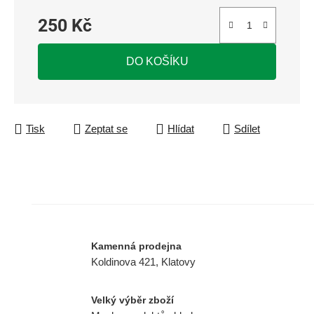
250 Kč
Měrná cena:
DO KOŠÍKU
Tisk
Zeptat se
Hlídat
Sdílet
Kamenná prodejna
Koldinova 421, Klatovy
Velký výběr zboží