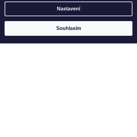
Nastavení
Souhlasím
Jak to u nás vypadá