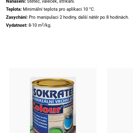
Nanášení:
Štětec, váleček, stříkání.
Teplota:
Minimální teplota pro aplikaci 10 °C.
Zasychání:
Pro manipulaci 2 hodiny, další nátěr po 8 hodinách.
2
Vydatnost:
8-10 m
/kg.