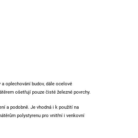
y a oplechování budov, dále ocelové
átěrem ošetřují pouze čisté železné povrchy.
ní a podobně. Je vhodná i k použití na
těrům polystyrenu pro vnitřní i venkovní