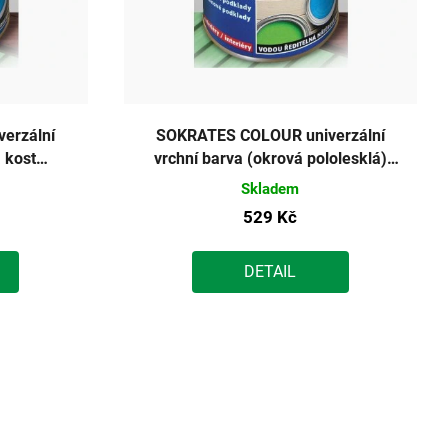
erzální
SOKRATES COLOUR univerzální
 kost
vrchní barva (okrová pololesklá)
2kg
Skladem
529 Kč
DETAIL