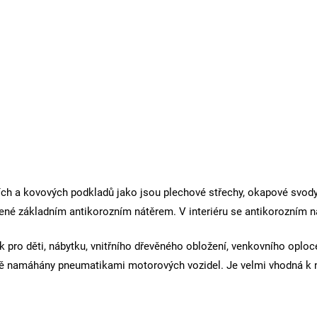
lních a kovových podkladů jako jsou plechové střechy, okapové svod
řené základním antikorozním nátěrem. V interiéru se antikorozním n
 pro děti, nábytku, vnitřního dřevěného obložení, venkovního oploce
bě namáhány pneumatikami motorových vozidel. Je velmi vhodná k ná