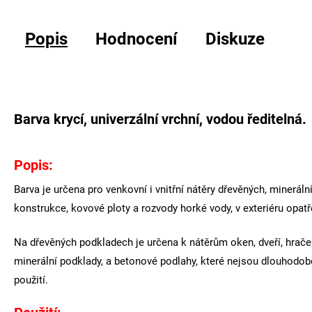
Popis
Hodnocení
Diskuze
Barva krycí, univerzální vrchní, vodou ředitelná.
Popis:
Barva je určena pro venkovní i vnitřní nátěry dřevěných, minerá
konstrukce, kovové ploty a rozvody horké vody, v exteriéru opat
Na dřevěných podkladech je určena k nátěrům oken, dveří, hraček
minerální podklady, a betonové podlahy, které nejsou dlouhodo
použití.