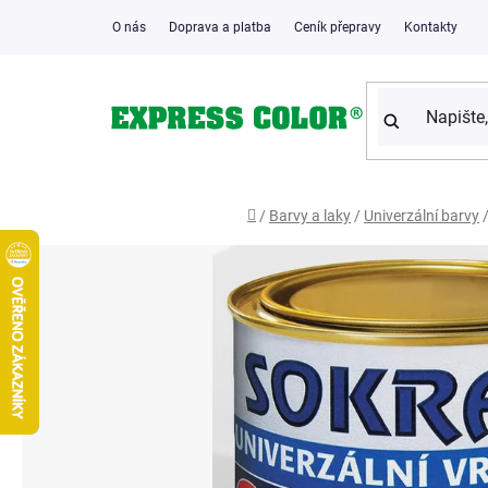
Přejít
O nás
Doprava a platba
Ceník přepravy
Kontakty
na
obsah
Domů
/
Barvy a laky
/
Univerzální barvy