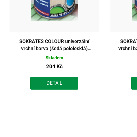
SOKRATES COLOUR univerzální
SOKRAT
vrchní barva (šedá pololesklá)
vrchní b
0,7kg
Skladem
204 Kč
DETAIL