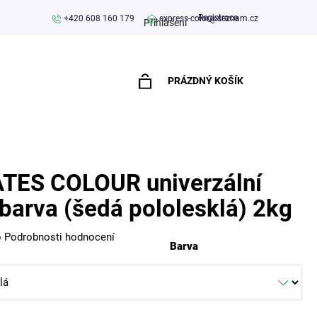
Registrace
+420 608 160 179
express-color@seznam.cz
Přihlášení
PRÁZDNÝ KOŠÍK
NÁKUPNÍ
KOŠÍK
TES COLOUR univerzální
 barva (šedá pololesklá) 2kg
o
Podrobnosti hodnocení
Barva