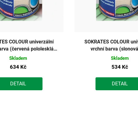
ES COLOUR univerzální
SOKRATES COLOUR univ
arva (červená pololesklá)
vrchní barva (slonová
2kg
pololesklá) 2kg
Skladem
Skladem
634 Kč
534 Kč
DETAIL
DETAIL