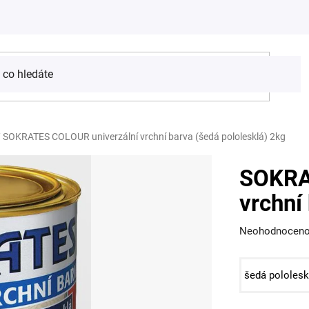
/
SOKRATES COLOUR univerzální vrchní barva (šedá pololesklá) 2kg
SOKRA
vrchní
Průměrné
Neohodnocen
hodnocení
produktu
je
0,0