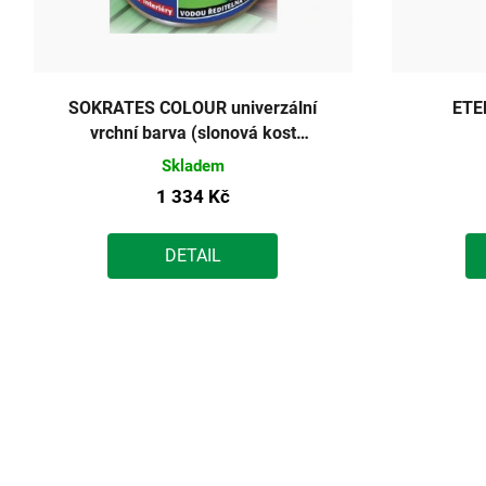
SOKRATES COLOUR univerzální
ETE
vrchní barva (slonová kost
pololesklá) 5kg
Skladem
1 334 Kč
DETAIL