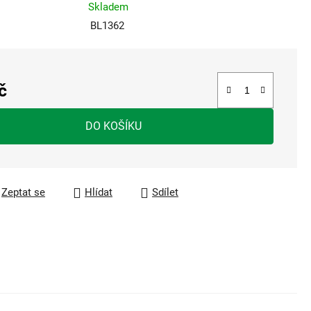
Skladem
BL1362
č
a:
DO KOŠÍKU
Zeptat se
Hlídat
Sdílet