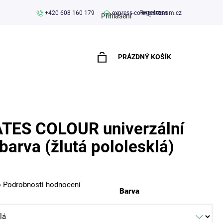
Registrace
+420 608 160 179
express-color@seznam.cz
Přihlášení
PRÁZDNÝ KOŠÍK
NÁKUPNÍ
KOŠÍK
TES COLOUR univerzální
 barva (žlutá pololesklá)
o
Podrobnosti hodnocení
Barva