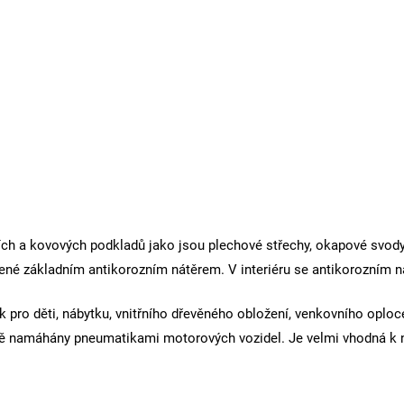
lních a kovových podkladů jako jsou plechové střechy, okapové svod
řené základním antikorozním nátěrem. V interiéru se antikorozním n
 pro děti, nábytku, vnitřního dřevěného obložení, venkovního oploce
bě namáhány pneumatikami motorových vozidel. Je velmi vhodná k ná