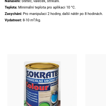
Nanášení:
Štětec, váleček, stříkání.
Teplota:
Minimální teplota pro aplikaci 10 °C.
Zasychání:
Pro manipulaci 2 hodiny, další nátěr po 8 hodinách.
2
Vydatnost:
8-10 m
/kg.