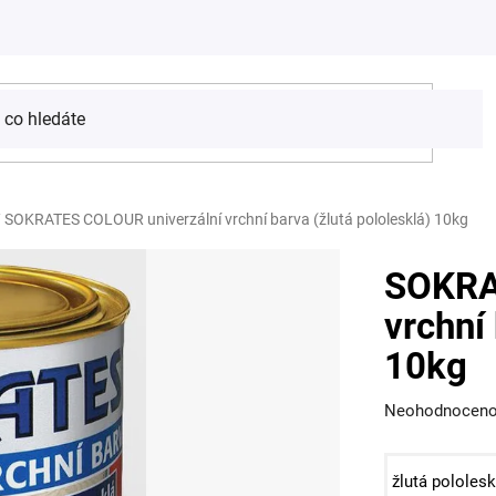
/
SOKRATES COLOUR univerzální vrchní barva (žlutá pololesklá) 10kg
SOKRA
vrchní
10kg
Průměrné
Neohodnocen
hodnocení
produktu