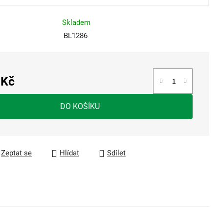
Skladem
BL1286
 Kč
a:
DO KOŠÍKU
Zeptat se
Hlídat
Sdílet