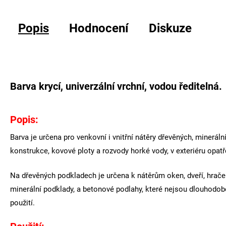
Popis
Hodnocení
Diskuze
Barva krycí, univerzální vrchní, vodou ředitelná.
Popis:
Barva je určena pro venkovní i vnitřní nátěry dřevěných, minerá
konstrukce, kovové ploty a rozvody horké vody, v exteriéru opat
Na dřevěných podkladech je určena k nátěrům oken, dveří, hraček
minerální podklady, a betonové podlahy, které nejsou dlouhodo
použití.