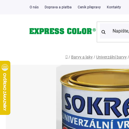
Přejít
O nás
Doprava a platba
Ceník přepravy
Kontakty
na
obsah
Domů
/
Barvy a laky
/
Univerzální barvy