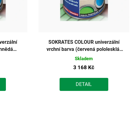
erzální
SOKRATES COLOUR univerzální
ohnědá
vrchní barva (červená pololesklá)
g
10kg
Skladem
3 168 Kč
DETAIL