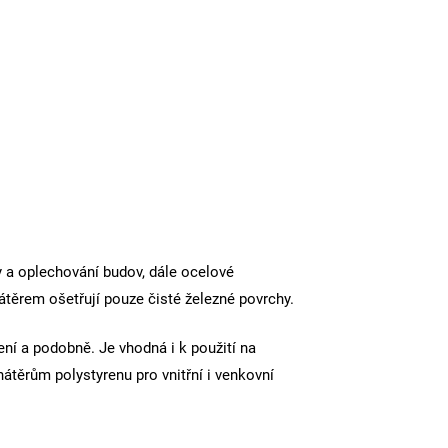
y a oplechování budov, dále ocelové
átěrem ošetřují pouze čisté železné povrchy.
ní a podobně. Je vhodná i k použití na
těrům polystyrenu pro vnitřní i venkovní