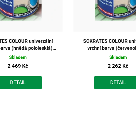
ES COLOUR univerzální
SOKRATES COLOUR univ
barva (hnědá pololesklá)
vrchní barva (červen
10kg
pololesklá) 10k
Skladem
Skladem
2 469 Kč
2 262 Kč
DETAIL
DETAIL