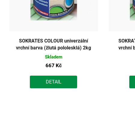
SOKRATES COLOUR univerzální
SOKRAT
vrchní barva (žlutá pololesklá) 2kg
vrchní 
Skladem
667 Kč
DETAIL