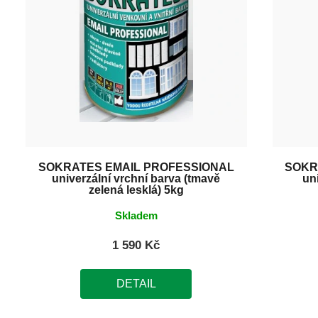
SOKRATES EMAIL PROFESSIONAL
SOKR
univerzální vrchní barva (tmavě
uni
zelená lesklá) 5kg
Skladem
1 590 Kč
DETAIL