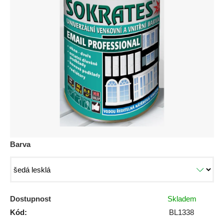
je
0,0
z
5
hvězdiček.
Barva
Dostupnost
Skladem
Kód:
BL1338