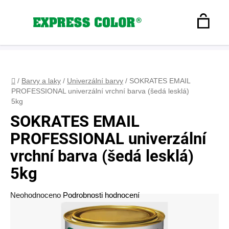
Přejít
na
Hledat
obsah
N
Registrace
+420 608 160 179
express-color@seznam.cz
Přihlášení
K
Domů
/
Barvy a laky
/
Univerzální barvy
/
SOKRATES EMAIL
PROFESSIONAL univerzální vrchní barva (šedá lesklá)
5kg
SOKRATES EMAIL
PROFESSIONAL univerzální
vrchní barva (šedá lesklá)
5kg
Průměrné
Neohodnoceno
Podrobnosti hodnocení
hodnocení
produktu