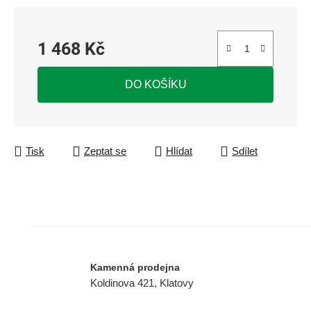
1 468 Kč
Měrná cena:
DO KOŠÍKU
Tisk
Zeptat se
Hlídat
Sdílet
Kamenná prodejna
Koldinova 421, Klatovy