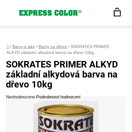
Přejít
na
Hledat
obsah
N
Registrace
+420 608 160 179
express-color@seznam.cz
Přihlášení
K
Domů
/
Barvy a laky
/
Barvy na dřevo
/
SOKRATES PRIMER
ALKYD základní alkydová barva na dřevo 10kg
SOKRATES PRIMER ALKYD
základní alkydová barva na
dřevo 10kg
Průměrné
Neohodnoceno
Podrobnosti hodnocení
hodnocení
produktu
je
0,0