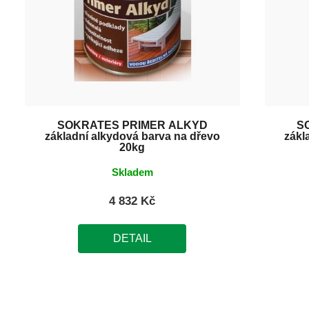
SOKRATES PRIMER ALKYD
S
základní alkydová barva na dřevo
zákl
20kg
Skladem
4 832 Kč
DETAIL