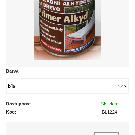
z
5
hvězdiček.
Barva
Dostupnost
Skladem
Kód:
BL1224