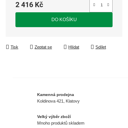
2 416 Kč
Měrná cena:
DO KOŠÍKU
Tisk
Zeptat se
Hlídat
Sdílet
Kamenná prodejna
Koldinova 421, Klatovy
Velký výběr zboží
Mnoho produktů skladem