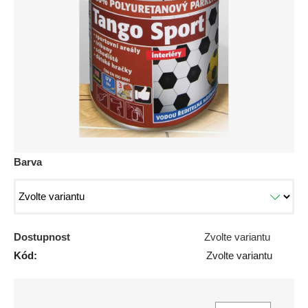
z
5
hvězdiček.
Barva
Dostupnost
Zvolte variantu
Kód:
Zvolte variantu