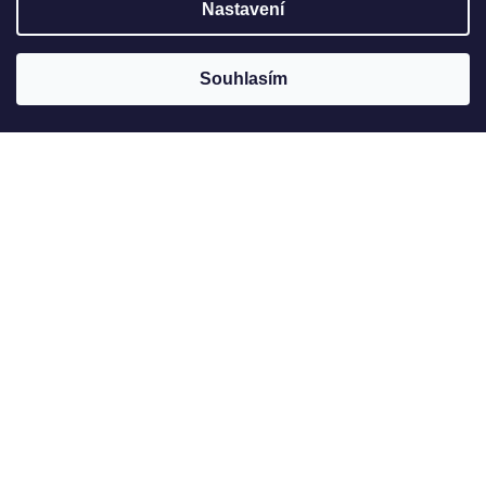
Nastavení
Souhlasím
Jak to u nás vypadá