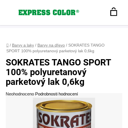
Přejít
na
Hledat
obsah
N
Registrace
+420 608 160 179
express-color@seznam.cz
Přihlášení
K
Domů
/
Barvy a laky
/
Barvy na dřevo
/
SOKRATES TANGO
SPORT 100% polyuretanový parketový lak 0,6kg
SOKRATES TANGO SPORT
100% polyuretanový
parketový lak 0,6kg
Průměrné
Neohodnoceno
Podrobnosti hodnocení
hodnocení
produktu
je
0,0