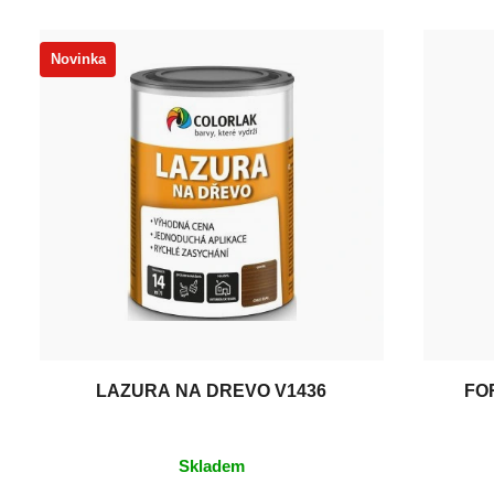
Novinka
LAZURA NA DŘEVO V1436
FO
Skladem