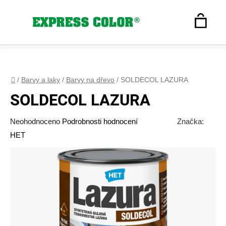
Přejít
na
Hledat
obsah
N
Registrace
+420 608 160 179
express-color@seznam.cz
Přihlášení
K
Domů
/
Barvy a laky
/
Barvy na dřevo
/
SOLDECOL LAZURA
SOLDECOL LAZURA
Průměrné
Neohodnoceno
Podrobnosti hodnocení
Značka:
hodnocení
HET
produktu
je
0,0
z
5
hvězdiček.