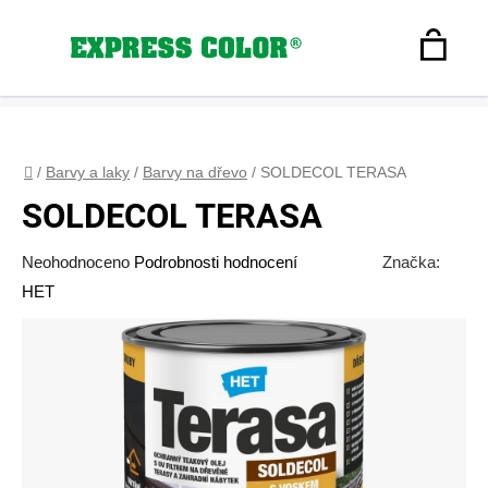
Přejít
na
Hledat
obsah
N
Registrace
+420 608 160 179
express-color@seznam.cz
Přihlášení
K
Domů
/
Barvy a laky
/
Barvy na dřevo
/
SOLDECOL TERASA
SOLDECOL TERASA
Průměrné
Neohodnoceno
Podrobnosti hodnocení
Značka:
hodnocení
HET
produktu
je
0,0
z
5
hvězdiček.